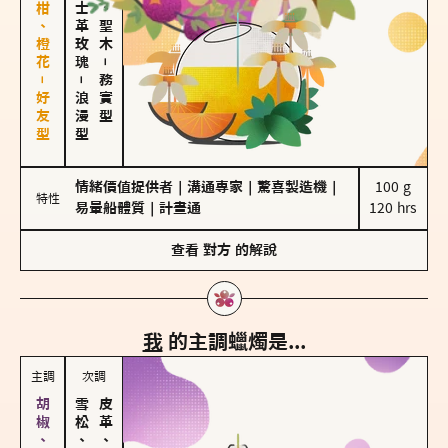
佛手柑、橙花－好友型
大馬士革玫瑰
雪松、聖木
－
－
務實型
浪漫型
情緒價值提供者
｜
溝通專家
｜
驚喜製造機
｜
100 g

特性
易暈船體質
｜
計畫通
120 hrs
查看
對方
的解說
我
的主調蠟燭是...
主調
次調
雪松、聖木
皮革、琥珀