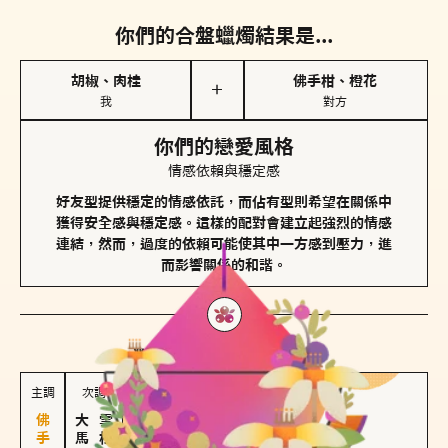
你們的合盤蠟燭結果是...
胡椒、肉桂
佛手柑、橙花
＋
我
對方
你們的戀愛風格
情感依賴與穩定感
好友型提供穩定的情感依託，而佔有型則希望在關係中
獲得安全感與穩定感。這樣的配對會建立起強烈的情感
連結，然而，過度的依賴可能使其中一方感到壓力，進
而影響關係的和諧。
對方
的主調蠟燭是...
主調
次調