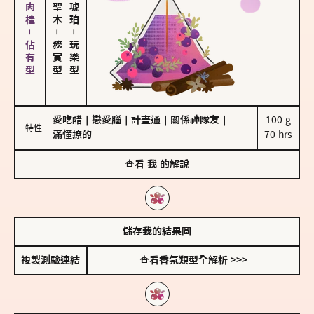
胡椒、肉桂－佔有型
－
－
務實型
玩樂型
愛吃醋
｜
戀愛腦
｜
計畫通
｜
關係神隊友
｜
100 g

特性
滿懂撩的
70 hrs
查看
我
的解說
儲存我的結果圖
複製測驗連結
查看香氛類型全解析 >>>