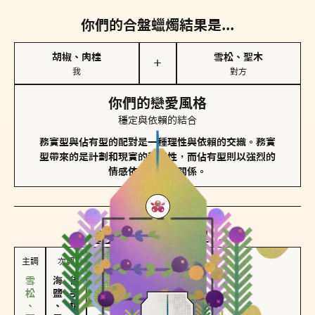
你們的合盤蠟燭結果是...
胡椒、肉桂
雪松、聖木
＋
我
對方
你們的戀愛風格
穩定與依賴的結合
務實型與佔有型的配對是一種理性與依賴的交織。務實
型帶來的是計劃和現實的穩定性，而佔有型則以強烈的
情感依賴來維護關係。
對方
的主調蠟燭是...
主調
次調
海鹽、雪花
佛手柑、橙花