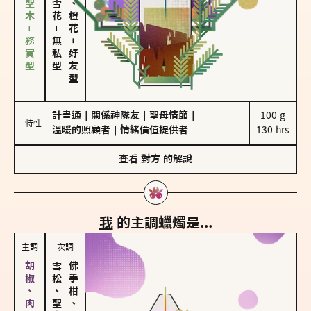
雪松、聖木－務實型
－
無私型
－
好友型
計畫通
｜
關係神隊友
｜
聖母情節
｜
100 g

特性
溫暖的照顧者
｜
情緒價值提供者
130 hrs
查看
對方
的解說
我
的主調蠟燭是...
主調
次調
雪松、聖木
佛手柑、橙花