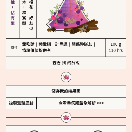
胡椒、肉桂－佔有型
－
務實型
－
好友型
愛吃醋
｜
戀愛腦
｜
計畫通
｜
關係神隊友
｜
100 g

特性
情緒價值提供者
110 hrs
查看
我
的解說
儲存我的結果圖
複製測驗連結
查看香氛類型全解析 >>>