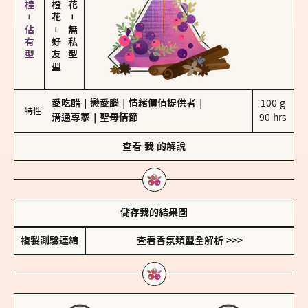
胡椒、肉桂－佔有型
－
－
無私型
好友型
愛吃醋
｜
戀愛腦
｜
情緒價值提供者
｜
100 g

特性
溝通專家
｜
聖母情節
90 hrs
查看
我
的解說
儲存我的結果圖
複製測驗連結
查看香氛類型全解析 >>>