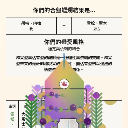
你們的合盤蠟燭結果是...
胡椒、肉桂
雪松、聖木
＋
我
對方
你們的戀愛風格
穩定與依賴的結合
務實型與佔有型的配對是一種理性與依賴的交織。務實
型帶來的是計劃和現實的穩定性，而佔有型則以強烈的
情感依賴來維護關係。
對方
的主調蠟燭是...
主調
次調
大馬士革玫瑰
海鹽、雪花