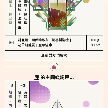
雪松、聖木－務實型
－
－
無私型
浪漫型
計畫通
｜
關係神隊友
｜
驚喜製造機
｜
100 g

特性
易暈船體質
｜
聖母情節
100 hrs
查看
對方
的解說
我
的主調蠟燭是...
主調
次調
佛手柑、橙花
海鹽、雪花