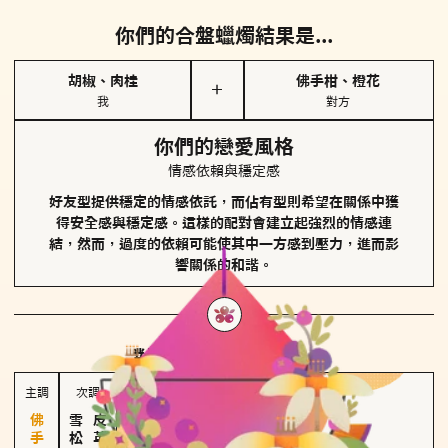
你們的合盤蠟燭結果是...
胡椒、肉桂
佛手柑、橙花
＋
我
對方
你們的戀愛風格
情感依賴與穩定感
好友型提供穩定的情感依託，而佔有型則希望在關係中獲
得安全感與穩定感。這樣的配對會建立起強烈的情感連
結，然而，過度的依賴可能使其中一方感到壓力，進而影
響關係的和諧。
對方
的主調蠟燭是...
主調
次調