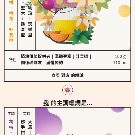
佛手柑、橙花－好友型
雪松、聖木
皮革、琥珀
－
－
務實型
玩樂型
情緒價值提供者
｜
溝通專家
｜
計畫通
｜
100 g

特性
關係神隊友
｜
滿懂撩的
110 hrs
查看
對方
的解說
我
的主調蠟燭是...
主調
次調