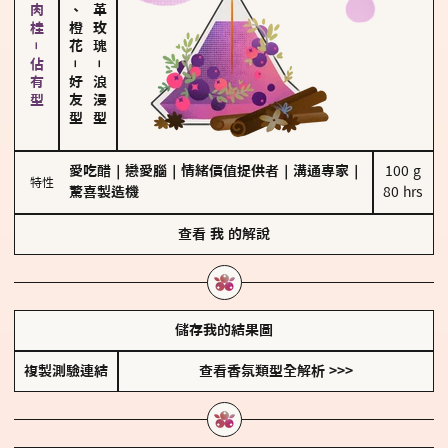
胡椒、肉桂－佔有型
佛手柑、橙花
大馬士革玫瑰
－
－
好友型
浪漫型
愛吃醋
｜
戀愛腦
｜
情緒價值提供者
｜
溝通專家
｜
100 g

特性
驚喜製造機
80 hrs
查看
我
的解說
儲存我的結果圖
複製測驗連結
查看香氛類型全解析 >>>