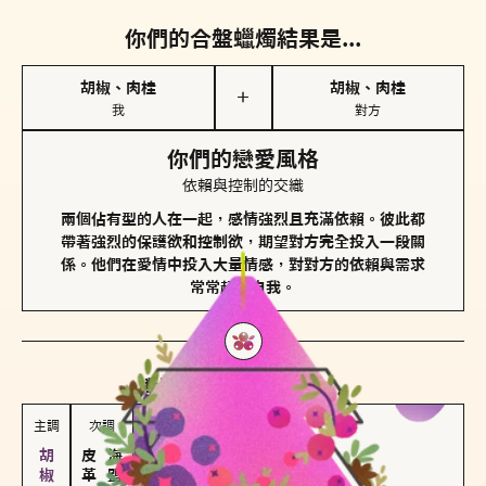
你們的合盤蠟燭結果是...
胡椒、肉桂
胡椒、肉桂
＋
我
對方
你們的戀愛風格
依賴與控制的交織
兩個佔有型的人在一起，感情強烈且充滿依賴。彼此都
帶著強烈的保護欲和控制欲，期望對方完全投入一段關
係。他們在愛情中投入大量情感，對對方的依賴與需求
常常超越自我。
對方
的主調蠟燭是...
主調
次調