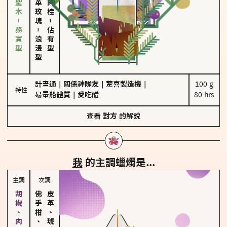
雪松、聖木－務實型
－
－
佔有型
浪漫型
計畫通
｜
關係神隊友
｜
驚喜製造機
｜
100 g

特性
易暈船體質
｜
愛吃醋
80 hrs
查看
對方
的解說
我
的主調蠟燭是...
主調
次調
佛手柑、橙花
皮革、琥珀