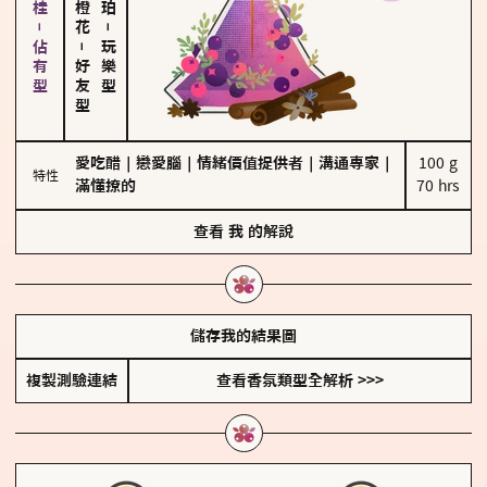
胡椒、肉桂－佔有型
－
－
玩樂型
好友型
愛吃醋
｜
戀愛腦
｜
情緒價值提供者
｜
溝通專家
｜
100 g

特性
滿懂撩的
70 hrs
查看
我
的解說
儲存我的結果圖
複製測驗連結
查看香氛類型全解析 >>>