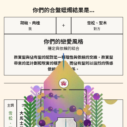
你們的合盤蠟燭結果是...
胡椒、肉桂
雪松、聖木
＋
我
對方
你們的戀愛風格
穩定與依賴的結合
務實型與佔有型的配對是一種理性與依賴的交織。務實型
帶來的是計劃和現實的穩定性，而佔有型則以強烈的情感
依賴來維護關係。
對方
的主調蠟燭是...
主調
次調
大馬士革玫瑰
胡椒、肉桂