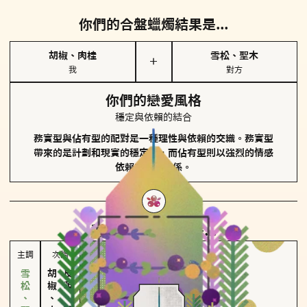
你們的合盤蠟燭結果是...
胡椒、肉桂
雪松、聖木
＋
我
對方
你們的戀愛風格
穩定與依賴的結合
務實型與佔有型的配對是一種理性與依賴的交織。務實型
帶來的是計劃和現實的穩定性，而佔有型則以強烈的情感
依賴來維護關係。
對方
的主調蠟燭是...
主調
次調
胡椒、肉桂
皮革、琥珀