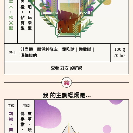
雪松、聖木－務實型
－
－
佔有型
玩樂型
計畫通
｜
關係神隊友
｜
愛吃醋
｜
戀愛腦
｜
100 g

特性
滿懂撩的
70 hrs
查看
對方
的解說
我
的主調蠟燭是...
主調
次調
佛手柑、橙花
皮革、琥珀