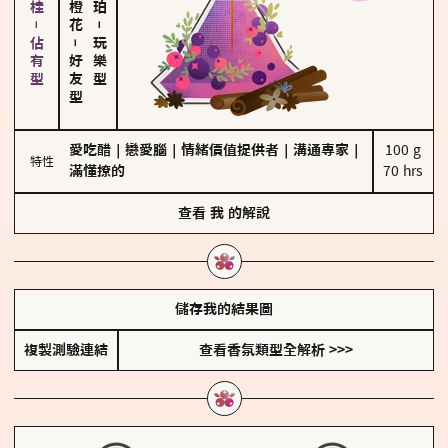
胡椒、肉桂－佔有型
－
－
玩樂型
好友型
愛吃醋
｜
戀愛腦
｜
情緒價值提供者
｜
溝通專家
｜
100 g

特性
滿懂撩的
70 hrs
查看
我
的解說
儲存我的結果圖
複製測驗連結
查看香氛類型全解析 >>>