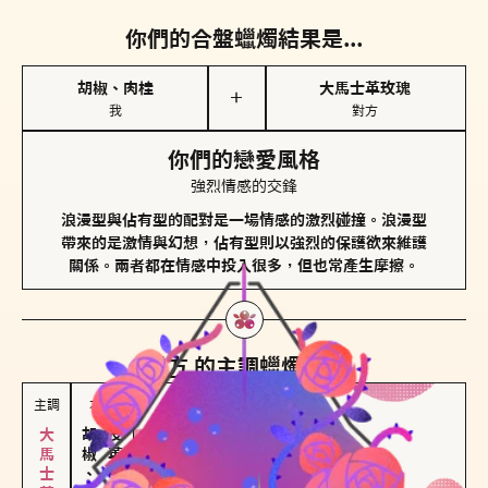
你們的合盤蠟燭結果是...
胡椒、肉桂
大馬士革玫瑰
＋
我
對方
你們的戀愛風格
強烈情感的交鋒
浪漫型與佔有型的配對是一場情感的激烈碰撞。浪漫型
帶來的是激情與幻想，佔有型則以強烈的保護欲來維護
關係。兩者都在情感中投入很多，但也常產生摩擦。
對方
的主調蠟燭是...
主調
次調
胡椒、肉桂
皮革、琥珀