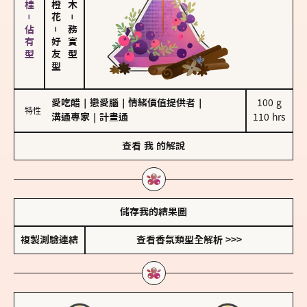
胡椒、肉桂－佔有型
－
－
務實型
好友型
愛吃醋
｜
戀愛腦
｜
情緒價值提供者
｜
100 g

特性
溝通專家
｜
計畫通
110 hrs
查看
我
的解說
儲存我的結果圖
複製測驗連結
查看香氛類型全解析 >>>