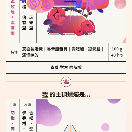
大馬士革玫瑰－浪漫型
－
－
佔有型
玩樂型
驚喜製造機
｜
易暈船體質
｜
愛吃醋
｜
戀愛腦
｜
100 g

特性
滿懂撩的
40 hrs
查看
對方
的解說
我
的主調蠟燭是...
主調
次調
佛手柑、橙花
雪松、聖木