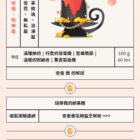
皮革、琥珀－玩樂型
大馬士革玫瑰
－
無私型
－
浪漫型
滿懂撩的
｜
行走的發電機
｜
聖母情節
｜
100 g

特性
溫暖的照顧者
｜
驚喜製造機
60 hrs
查看
我
的解說
儲存我的結果圖
複製測驗連結
查看香氛類型全解析 >>>