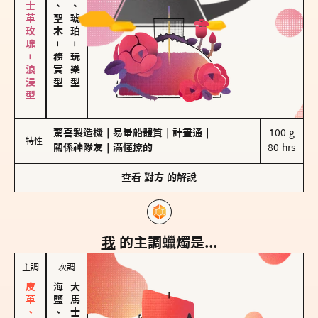
大馬士革玫瑰－浪漫型
雪松、聖木
皮革、琥珀
－
－
務實型
玩樂型
驚喜製造機
｜
易暈船體質
｜
計畫通
｜
100 g

特性
關係神隊友
｜
滿懂撩的
80 hrs
查看
對方
的解說
我
的主調蠟燭是...
主調
次調
海鹽、雪花