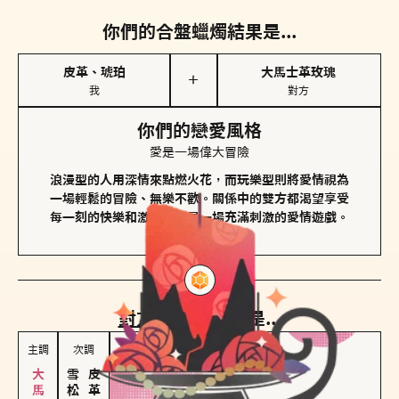
你們的合盤蠟燭結果是...
皮革、琥珀
大馬士革玫瑰
＋
我
對方
你們的戀愛風格
愛是一場偉大冒險
浪漫型的人用深情來點燃火花，而玩樂型則將愛情視為
一場輕鬆的冒險、無樂不歡。關係中的雙方都渴望享受
每一刻的快樂和激動，像是一場充滿刺激的愛情遊戲。
對方
的主調蠟燭是...
主調
次調