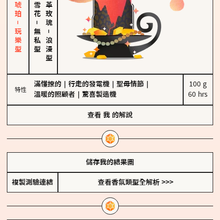
皮革、琥珀－玩樂型
大馬士革玫瑰
－
無私型
－
浪漫型
滿懂撩的
｜
行走的發電機
｜
聖母情節
｜
100 g

特性
溫暖的照顧者
｜
驚喜製造機
60 hrs
查看
我
的解說
儲存我的結果圖
複製測驗連結
查看香氛類型全解析 >>>