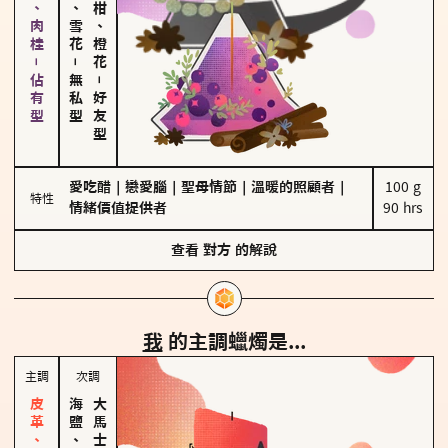
胡椒、肉桂－佔有型
海鹽、雪花
佛手柑、橙花
－
無私型
－
好友型
愛吃醋
｜
戀愛腦
｜
聖母情節
｜
溫暖的照顧者
｜
100 g

特性
情緒價值提供者
90 hrs
查看
對方
的解說
我
的主調蠟燭是...
主調
次調
海鹽、雪花