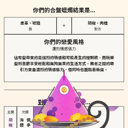
你們的合盤蠟燭結果是...
皮革、琥珀
胡椒、肉桂
＋
我
對方
你們的戀愛風格
濃烈情感張力
佔有型帶來的是強烈的情感和可能產生的控制欲，而玩樂
型則喜歡享受輕鬆和無拘無束的生活方式。兩者之間的吸
引力來自濃烈的情感張力，但同時也面臨著衝突。
對方
的主調蠟燭是...
主調
次調