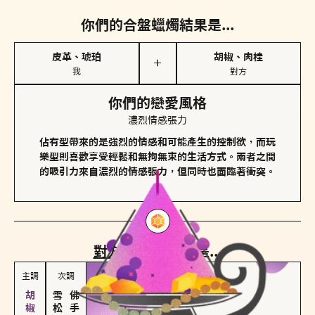
你們的合盤蠟燭結果是...
皮革、琥珀
胡椒、肉桂
＋
我
對方
你們的戀愛風格
濃烈情感張力
佔有型帶來的是強烈的情感和可能產生的控制欲，而玩
樂型則喜歡享受輕鬆和無拘無束的生活方式。兩者之間
的吸引力來自濃烈的情感張力，但同時也面臨著衝突。
對方
的主調蠟燭是...
主調
次調