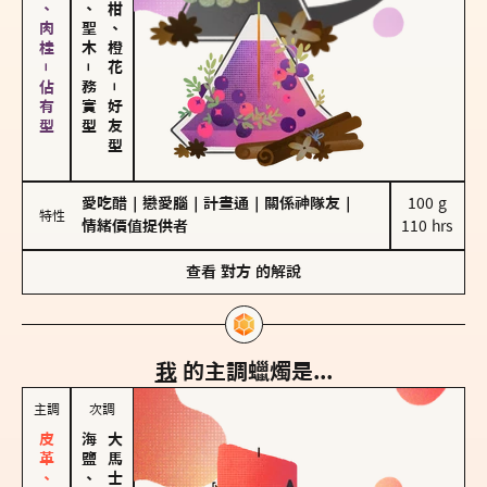
胡椒、肉桂－佔有型
雪松、聖木
佛手柑、橙花
－
務實型
－
好友型
愛吃醋
｜
戀愛腦
｜
計畫通
｜
關係神隊友
｜
100 g

特性
情緒價值提供者
110 hrs
查看
對方
的解說
我
的主調蠟燭是...
主調
次調
海鹽、雪花