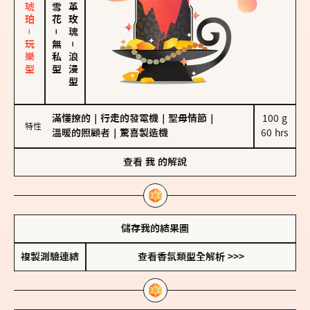
皮革、琥珀－玩樂型
大馬士革玫瑰
－
無私型
－
浪漫型
滿懂撩的
｜
行走的發電機
｜
聖母情節
｜
100 g

特性
溫暖的照顧者
｜
驚喜製造機
60 hrs
查看
我
的解說
儲存我的結果圖
複製測驗連結
查看香氛類型全解析 >>>