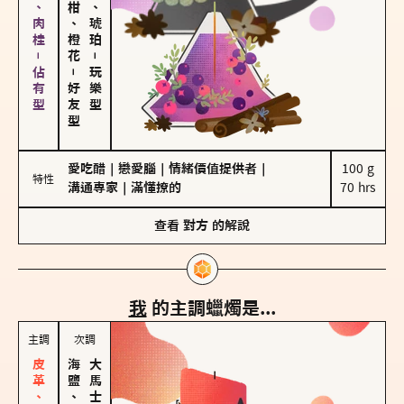
胡椒、肉桂－佔有型
佛手柑、橙花
皮革、琥珀
－
－
玩樂型
好友型
愛吃醋
｜
戀愛腦
｜
情緒價值提供者
｜
100 g

特性
溝通專家
｜
滿懂撩的
70 hrs
查看
對方
的解說
我
的主調蠟燭是...
主調
次調
海鹽、雪花