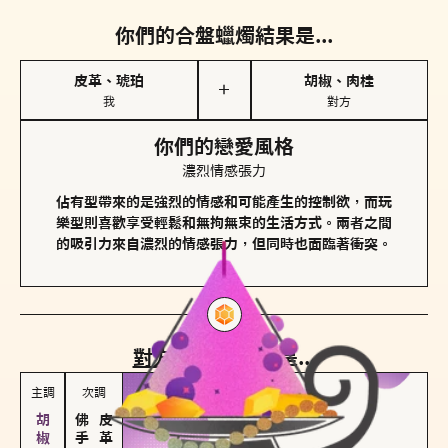
你們的合盤蠟燭結果是...
皮革、琥珀
胡椒、肉桂
＋
我
對方
你們的戀愛風格
濃烈情感張力
佔有型帶來的是強烈的情感和可能產生的控制欲，而玩
樂型則喜歡享受輕鬆和無拘無束的生活方式。兩者之間
的吸引力來自濃烈的情感張力，但同時也面臨著衝突。
對方
的主調蠟燭是...
主調
次調