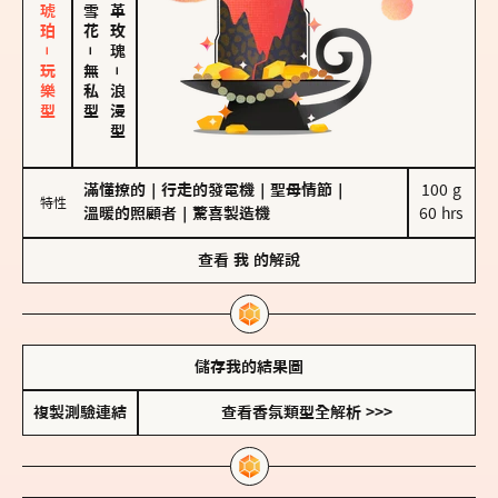
皮革、琥珀－玩樂型
大馬士革玫瑰
－
無私型
－
浪漫型
滿懂撩的
｜
行走的發電機
｜
聖母情節
｜
100 g

特性
溫暖的照顧者
｜
驚喜製造機
60 hrs
查看
我
的解說
儲存我的結果圖
複製測驗連結
查看香氛類型全解析 >>>