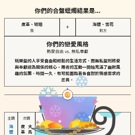
你們的合盤蠟燭結果是...
皮革、琥珀
海鹽、雪花
＋
我
對方
你們的戀愛風格
熱愛自由 vs. 無私奉獻
玩樂型的人享受自由和輕鬆的生活方式，而無私型則將愛
與奉獻視為關係的核心。兩者的互動一開始充滿了幽默風
趣的氛圍，時間一久，有可能面臨著各自對於情感需求的
差異。
對方
的主調蠟燭是...
主調
次調