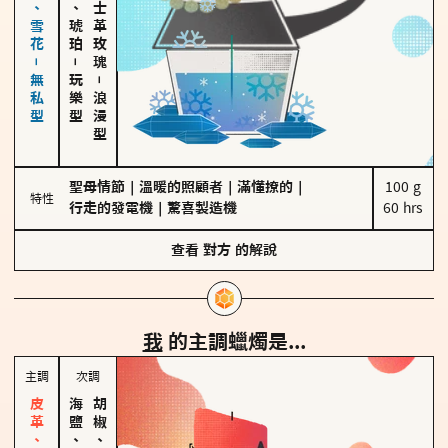
海鹽、雪花－無私型
皮革、琥珀
大馬士革玫瑰
－
玩樂型
－
浪漫型
聖母情節
｜
溫暖的照顧者
｜
滿懂撩的
｜
100 g

特性
行走的發電機
｜
驚喜製造機
60 hrs
查看
對方
的解說
我
的主調蠟燭是...
主調
次調
海鹽、雪花
胡椒、肉桂