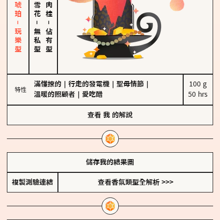
皮革、琥珀－玩樂型
－
－
無私型
佔有型
滿懂撩的
｜
行走的發電機
｜
聖母情節
｜
100 g

特性
溫暖的照顧者
｜
愛吃醋
50 hrs
查看
我
的解說
儲存我的結果圖
複製測驗連結
查看香氛類型全解析 >>>