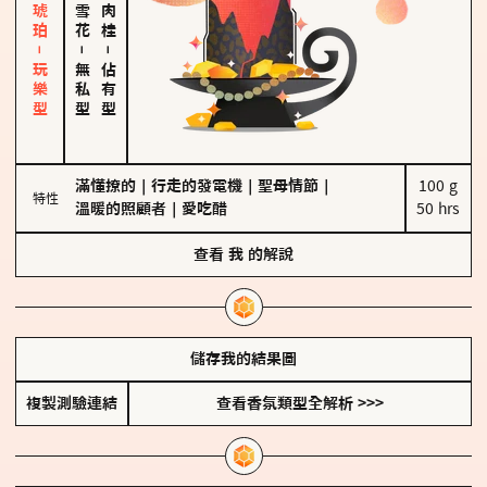
皮革、琥珀－玩樂型
－
－
無私型
佔有型
滿懂撩的
｜
行走的發電機
｜
聖母情節
｜
100 g

特性
溫暖的照顧者
｜
愛吃醋
50 hrs
查看
我
的解說
儲存我的結果圖
複製測驗連結
查看香氛類型全解析 >>>