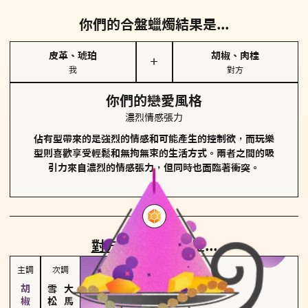
你們的合盤蠟燭結果是...
皮革、琥珀
胡椒、肉桂
＋
我
對方
你們的戀愛風格
濃烈情感張力
佔有型帶來的是強烈的情感和可能產生的控制欲，而玩樂
型則喜歡享受輕鬆和無拘無束的生活方式。兩者之間的吸
引力來自濃烈的情感張力，但同時也面臨著衝突。
對方
的主調蠟燭是...
主調
次調