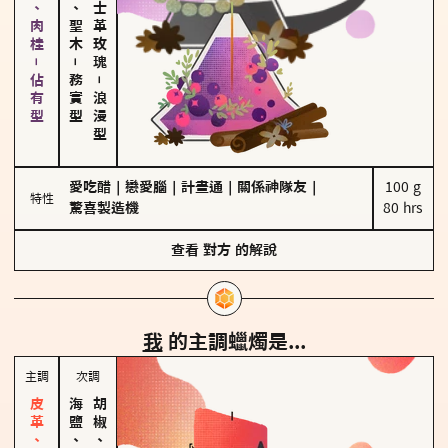
胡椒、肉桂－佔有型
雪松、聖木
大馬士革玫瑰
－
務實型
－
浪漫型
愛吃醋
｜
戀愛腦
｜
計畫通
｜
關係神隊友
｜
100 g

特性
驚喜製造機
80 hrs
查看
對方
的解說
我
的主調蠟燭是...
主調
次調
海鹽、雪花
胡椒、肉桂