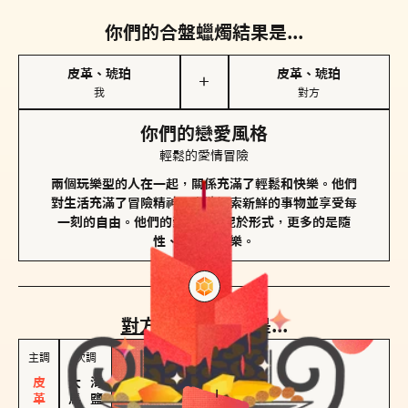
你們的合盤蠟燭結果是...
皮革、琥珀
皮革、琥珀
＋
我
對方
你們的戀愛風格
輕鬆的愛情冒險
兩個玩樂型的人在一起，關係充滿了輕鬆和快樂。他們
對生活充滿了冒險精神，喜歡探索新鮮的事物並享受每
一刻的自由。他們的愛情不拘泥於形式，更多的是隨
性、幽默和享樂。
對方
的主調蠟燭是...
主調
次調