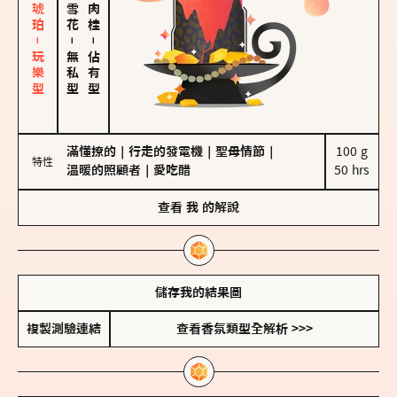
皮革、琥珀－玩樂型
－
－
無私型
佔有型
滿懂撩的
｜
行走的發電機
｜
聖母情節
｜
100 g

特性
溫暖的照顧者
｜
愛吃醋
50 hrs
查看
我
的解說
儲存我的結果圖
複製測驗連結
查看香氛類型全解析 >>>