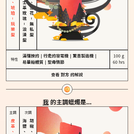
皮革、琥珀－玩樂型
大馬士革玫瑰
海鹽、雪花
－
－
無私型
浪漫型
滿懂撩的
｜
行走的發電機
｜
驚喜製造機
｜
100 g

特性
易暈船體質
｜
聖母情節
60 hrs
查看
對方
的解說
我
的主調蠟燭是...
主調
次調
海鹽、雪花
胡椒、肉桂