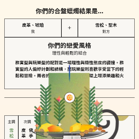
你們的合盤蠟燭結果是...
皮革、琥珀
雪松、聖木
＋
我
對方
你們的戀愛風格
理性與輕鬆的結合
務實型與玩樂型的配對是一場理性與隨性態度的碰撞。務
實型的人偏好計劃和結構，而玩樂型則喜歡享受當下的輕
鬆和冒險。兩者的關係能夠在穩定的基礎上增添樂趣和火
花。
對方
的主調蠟燭是...
主調
次調