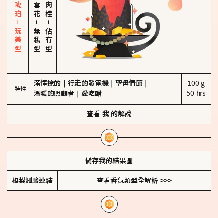
皮革、琥珀－玩樂型
－
－
無私型
佔有型
滿懂撩的
｜
行走的發電機
｜
聖母情節
｜
100 g

特性
溫暖的照顧者
｜
愛吃醋
50 hrs
查看
我
的解說
儲存我的結果圖
複製測驗連結
查看香氛類型全解析 >>>