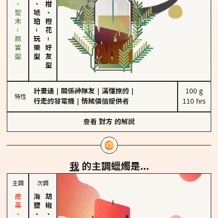
雪松、聖木－務實型
皮革、琥珀
佛手柑、橙花
－
玩樂型
－
好友型
計畫通
｜
關係神隊友
｜
滿懂撩的
｜
100 g

特性
行走的發電機
｜
情緒價值提供者
110 hrs
查看
對方
的解說
我
的主調蠟燭是...
主調
次調
海鹽、雪花
胡椒、肉桂