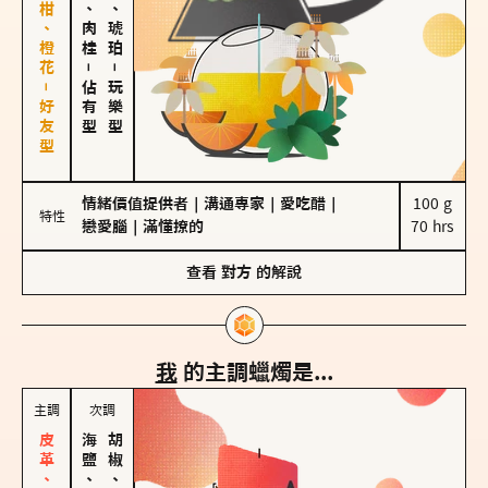
佛手柑、橙花－好友型
胡椒、肉桂
皮革、琥珀
－
－
佔有型
玩樂型
情緒價值提供者
｜
溝通專家
｜
愛吃醋
｜
100 g

特性
戀愛腦
｜
滿懂撩的
70 hrs
查看
對方
的解說
我
的主調蠟燭是...
主調
次調
海鹽、雪花
胡椒、肉桂