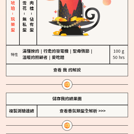
皮革、琥珀－玩樂型
－
－
無私型
佔有型
滿懂撩的
｜
行走的發電機
｜
聖母情節
｜
100 g

特性
溫暖的照顧者
｜
愛吃醋
50 hrs
查看
我
的解說
儲存我的結果圖
複製測驗連結
查看香氛類型全解析 >>>