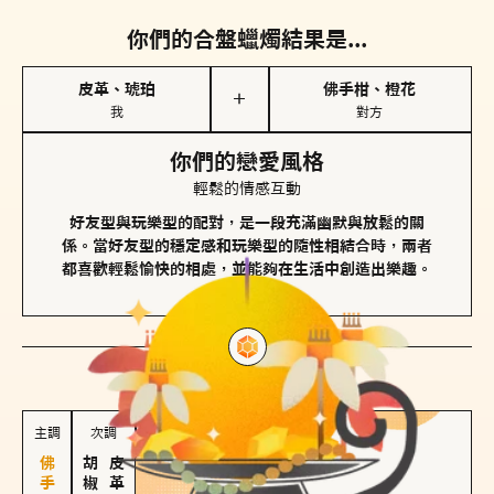
你們的合盤蠟燭結果是...
皮革、琥珀
佛手柑、橙花
＋
我
對方
你們的戀愛風格
輕鬆的情感互動
好友型與玩樂型的配對，是一段充滿幽默與放鬆的關
係。當好友型的穩定感和玩樂型的隨性相結合時，兩者
都喜歡輕鬆愉快的相處，並能夠在生活中創造出樂趣。
對方
的主調蠟燭是...
主調
次調