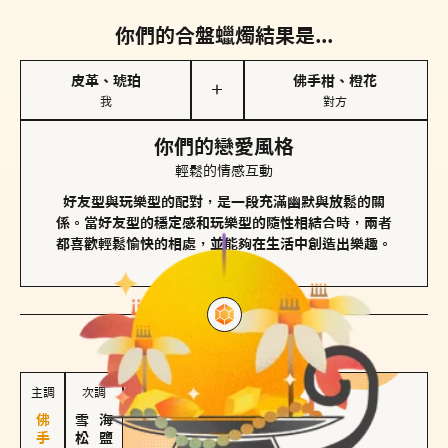
你們的合盤蠟燭結果是...
皮革、琥珀
佛手柑、橙花
＋
我
對方
你們的戀愛風格
輕鬆的情感互動
好友型與玩樂型的配對，是一段充滿幽默與放鬆的關
係。當好友型的穩定感和玩樂型的隨性相結合時，兩者
都喜歡輕鬆愉快的相處，並能夠在生活中創造出樂趣。
對方
的主調蠟燭是...
主調
次調