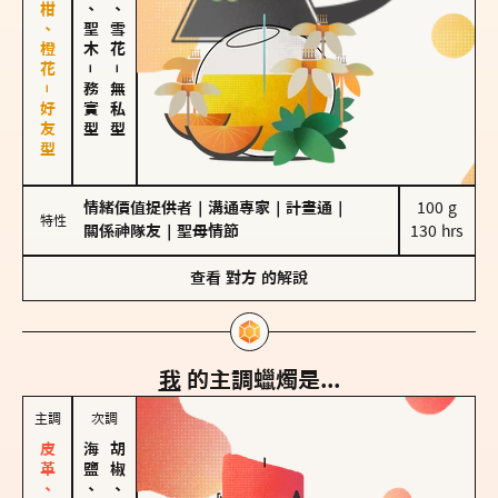
佛手柑、橙花－好友型
雪松、聖木
海鹽、雪花
－
－
務實型
無私型
情緒價值提供者
｜
溝通專家
｜
計畫通
｜
100 g

特性
關係神隊友
｜
聖母情節
130 hrs
查看
對方
的解說
我
的主調蠟燭是...
主調
次調
海鹽、雪花
胡椒、肉桂