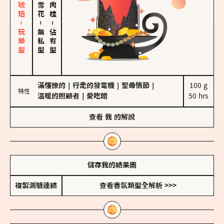
皮革、琥珀－玩樂型
－
－
無私型
佔有型
滿懂撩的
｜
行走的發電機
｜
聖母情節
｜
100 g

特性
溫暖的照顧者
｜
愛吃醋
50 hrs
查看
我
的解說
儲存我的結果圖
複製測驗連結
查看香氛類型全解析 >>>