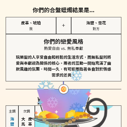
你們的合盤蠟燭結果是...
皮革、琥珀
海鹽、雪花
＋
我
對方
你們的戀愛風格
熱愛自由 vs. 無私奉獻
玩樂型的人享受自由和輕鬆的生活方式，而無私型則將
愛與奉獻視為關係的核心。兩者的互動一開始充滿了幽
默風趣的氛圍，時間一久，有可能面臨著各自對於情感
需求的差異。
對方
的主調蠟燭是...
主調
次調