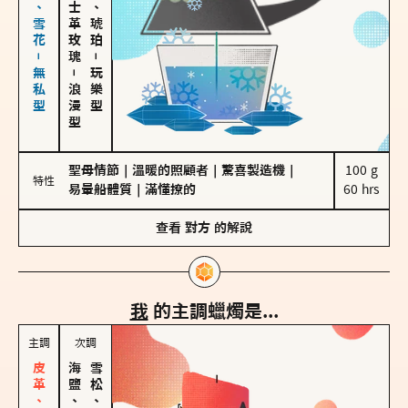
海鹽、雪花－無私型
大馬士革玫瑰
皮革、琥珀
－
－
玩樂型
浪漫型
聖母情節
｜
溫暖的照顧者
｜
驚喜製造機
｜
100 g

特性
易暈船體質
｜
滿懂撩的
60 hrs
查看
對方
的解說
我
的主調蠟燭是...
主調
次調
海鹽、雪花
雪松、聖木