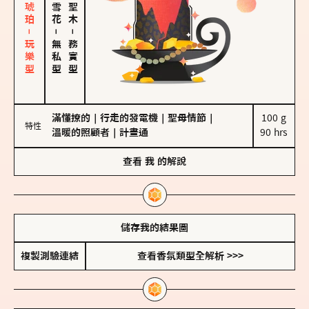
皮革、琥珀－玩樂型
－
－
無私型
務實型
滿懂撩的
｜
行走的發電機
｜
聖母情節
｜
100 g

特性
溫暖的照顧者
｜
計畫通
90 hrs
查看
我
的解說
儲存我的結果圖
複製測驗連結
查看香氛類型全解析 >>>