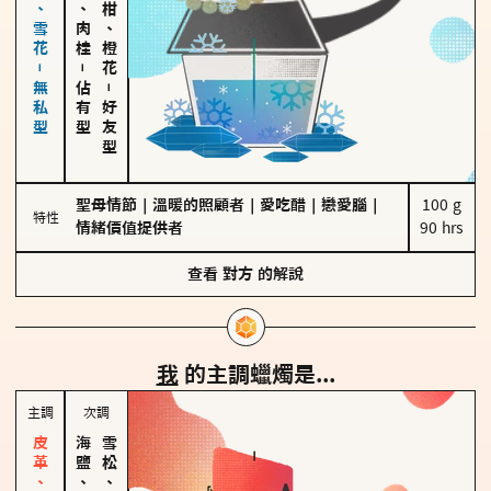
海鹽、雪花－無私型
胡椒、肉桂
佛手柑、橙花
－
佔有型
－
好友型
聖母情節
｜
溫暖的照顧者
｜
愛吃醋
｜
戀愛腦
｜
100 g

特性
情緒價值提供者
90 hrs
查看
對方
的解說
我
的主調蠟燭是...
主調
次調
海鹽、雪花
雪松、聖木