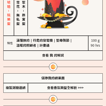
皮革、琥珀－玩樂型
－
－
無私型
務實型
滿懂撩的
｜
行走的發電機
｜
聖母情節
｜
100 g

特性
溫暖的照顧者
｜
計畫通
90 hrs
查看
我
的解說
儲存我的結果圖
複製測驗連結
查看香氛類型全解析 >>>