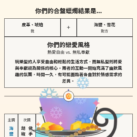
你們的合盤蠟燭結果是...
皮革、琥珀
海鹽、雪花
＋
我
對方
你們的戀愛風格
熱愛自由 vs. 無私奉獻
玩樂型的人享受自由和輕鬆的生活方式，而無私型則將愛
與奉獻視為關係的核心。兩者的互動一開始充滿了幽默風
趣的氛圍，時間一久，有可能面臨著各自對於情感需求的
差異。
對方
的主調蠟燭是...
主調
次調