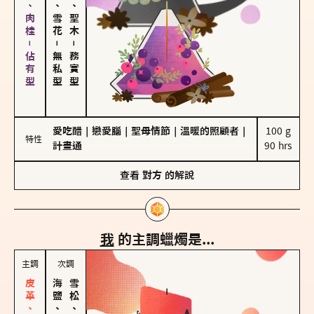
胡椒、肉桂－佔有型
海鹽、雪花
雪松、聖木
－
－
無私型
務實型
愛吃醋
｜
戀愛腦
｜
聖母情節
｜
溫暖的照顧者
｜
100 g

特性
計畫通
90 hrs
查看
對方
的解說
我
的主調蠟燭是...
主調
次調
海鹽、雪花
雪松、聖木