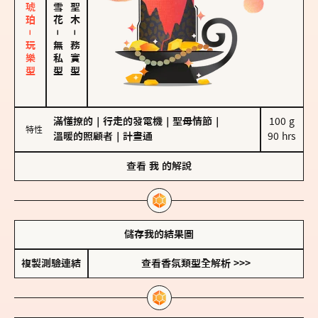
皮革、琥珀－玩樂型
－
－
無私型
務實型
滿懂撩的
｜
行走的發電機
｜
聖母情節
｜
100 g

特性
溫暖的照顧者
｜
計畫通
90 hrs
查看
我
的解說
儲存我的結果圖
複製測驗連結
查看香氛類型全解析 >>>