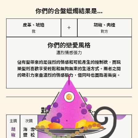
你們的合盤蠟燭結果是...
皮革、琥珀
胡椒、肉桂
＋
我
對方
你們的戀愛風格
濃烈情感張力
佔有型帶來的是強烈的情感和可能產生的控制欲，而玩
樂型則喜歡享受輕鬆和無拘無束的生活方式。兩者之間
的吸引力來自濃烈的情感張力，但同時也面臨著衝突。
對方
的主調蠟燭是...
主調
次調