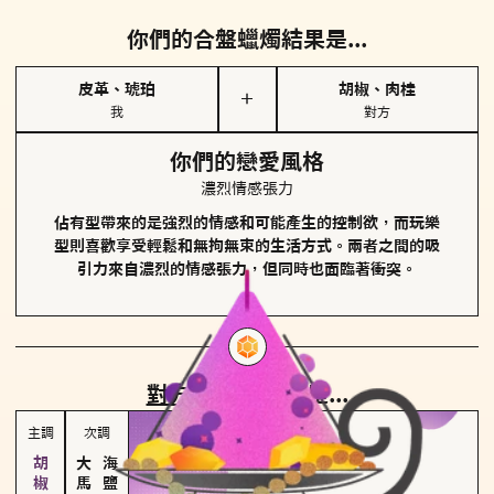
你們的合盤蠟燭結果是...
皮革、琥珀
胡椒、肉桂
＋
我
對方
你們的戀愛風格
濃烈情感張力
佔有型帶來的是強烈的情感和可能產生的控制欲，而玩樂
型則喜歡享受輕鬆和無拘無束的生活方式。兩者之間的吸
引力來自濃烈的情感張力，但同時也面臨著衝突。
對方
的主調蠟燭是...
主調
次調