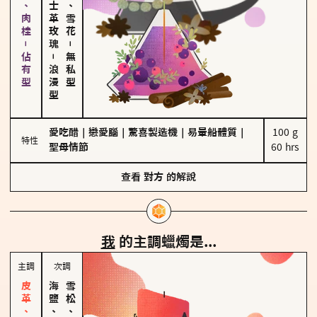
胡椒、肉桂－佔有型
大馬士革玫瑰
海鹽、雪花
－
－
無私型
浪漫型
愛吃醋
｜
戀愛腦
｜
驚喜製造機
｜
易暈船體質
｜
100 g

特性
聖母情節
60 hrs
查看
對方
的解說
我
的主調蠟燭是...
主調
次調
海鹽、雪花
雪松、聖木