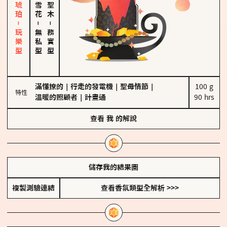
皮革、琥珀－玩樂型
－
－
無私型
務實型
滿懂撩的
｜
行走的發電機
｜
聖母情節
｜
100 g

特性
溫暖的照顧者
｜
計畫通
90 hrs
查看
我
的解說
儲存我的結果圖
複製測驗連結
查看香氛類型全解析 >>>