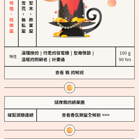
皮革、琥珀－玩樂型
－
－
無私型
務實型
滿懂撩的
｜
行走的發電機
｜
聖母情節
｜
100 g

特性
溫暖的照顧者
｜
計畫通
90 hrs
查看
我
的解說
儲存我的結果圖
複製測驗連結
查看香氛類型全解析 >>>