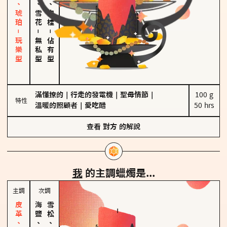
皮革、琥珀－玩樂型
海鹽、雪花
胡椒、肉桂
－
－
無私型
佔有型
滿懂撩的
｜
行走的發電機
｜
聖母情節
｜
100 g

特性
溫暖的照顧者
｜
愛吃醋
50 hrs
查看
對方
的解說
我
的主調蠟燭是...
主調
次調
海鹽、雪花
雪松、聖木