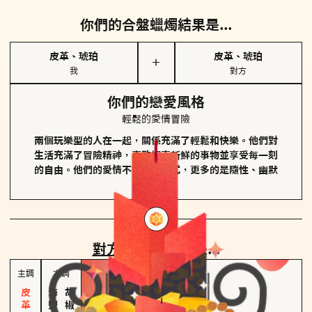
你們的合盤蠟燭結果是...
皮革、琥珀
皮革、琥珀
＋
我
對方
你們的戀愛風格
輕鬆的愛情冒險
兩個玩樂型的人在一起，關係充滿了輕鬆和快樂。他們對
生活充滿了冒險精神，喜歡探索新鮮的事物並享受每一刻
的自由。他們的愛情不拘泥於形式，更多的是隨性、幽默
和享樂。
對方
的主調蠟燭是...
主調
次調