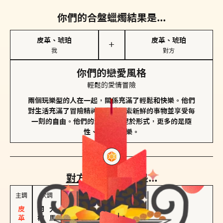
你們的合盤蠟燭結果是...
皮革、琥珀
皮革、琥珀
＋
我
對方
你們的戀愛風格
輕鬆的愛情冒險
兩個玩樂型的人在一起，關係充滿了輕鬆和快樂。他們
對生活充滿了冒險精神，喜歡探索新鮮的事物並享受每
一刻的自由。他們的愛情不拘泥於形式，更多的是隨
性、幽默和享樂。
對方
的主調蠟燭是...
主調
次調