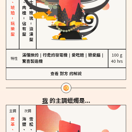
皮革、琥珀－玩樂型
胡椒、肉桂
大馬士革玫瑰
－
佔有型
－
浪漫型
滿懂撩的
｜
行走的發電機
｜
愛吃醋
｜
戀愛腦
｜
100 g

特性
驚喜製造機
40 hrs
查看
對方
的解說
我
的主調蠟燭是...
主調
次調
海鹽、雪花
雪松、聖木