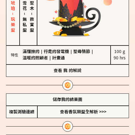
皮革、琥珀－玩樂型
－
－
無私型
務實型
滿懂撩的
｜
行走的發電機
｜
聖母情節
｜
100 g

特性
溫暖的照顧者
｜
計畫通
90 hrs
查看
我
的解說
儲存我的結果圖
複製測驗連結
查看香氛類型全解析 >>>