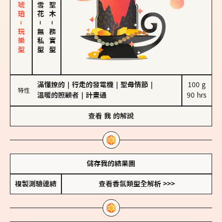
皮革、琥珀－玩樂型
－
－
無私型
務實型
滿懂撩的
｜
行走的發電機
｜
聖母情節
｜
100 g

特性
溫暖的照顧者
｜
計畫通
90 hrs
查看
我
的解說
儲存我的結果圖
複製測驗連結
查看香氛類型全解析 >>>