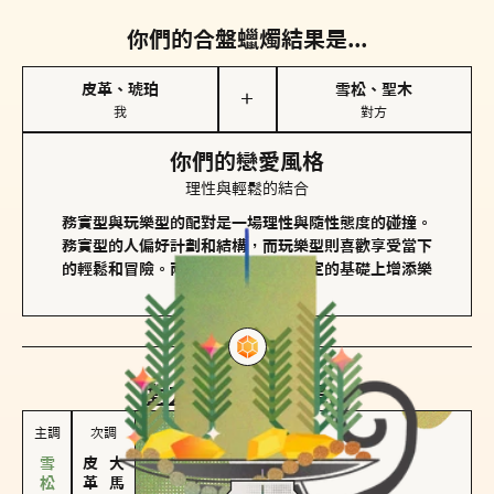
你們的合盤蠟燭結果是...
皮革、琥珀
雪松、聖木
＋
我
對方
你們的戀愛風格
理性與輕鬆的結合
務實型與玩樂型的配對是一場理性與隨性態度的碰撞。
務實型的人偏好計劃和結構，而玩樂型則喜歡享受當下
的輕鬆和冒險。兩者的關係能夠在穩定的基礎上增添樂
趣和火花。
對方
的主調蠟燭是...
主調
次調