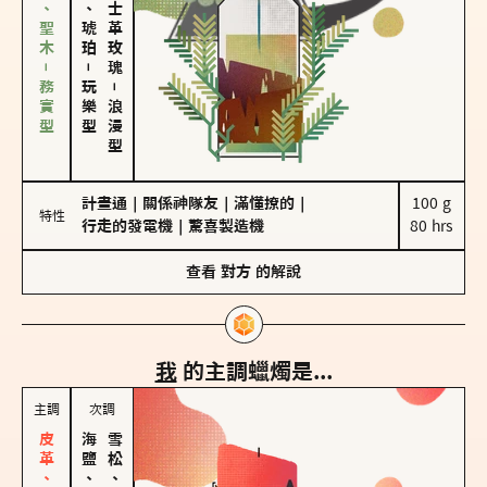
雪松、聖木－務實型
皮革、琥珀
大馬士革玫瑰
－
玩樂型
－
浪漫型
計畫通
｜
關係神隊友
｜
滿懂撩的
｜
100 g

特性
行走的發電機
｜
驚喜製造機
80 hrs
查看
對方
的解說
我
的主調蠟燭是...
主調
次調
海鹽、雪花
雪松、聖木