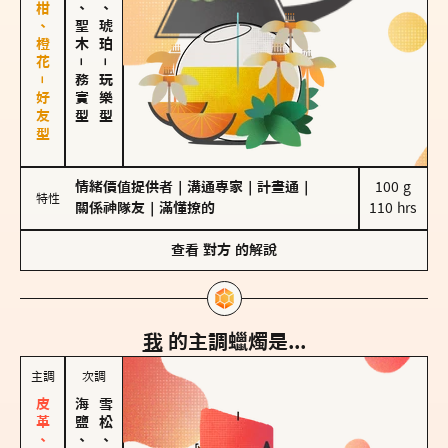
佛手柑、橙花－好友型
雪松、聖木
皮革、琥珀
－
－
務實型
玩樂型
情緒價值提供者
｜
溝通專家
｜
計畫通
｜
100 g

特性
關係神隊友
｜
滿懂撩的
110 hrs
查看
對方
的解說
我
的主調蠟燭是...
主調
次調
海鹽、雪花
雪松、聖木