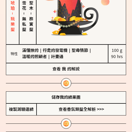
皮革、琥珀－玩樂型
－
－
無私型
務實型
滿懂撩的
｜
行走的發電機
｜
聖母情節
｜
100 g

特性
溫暖的照顧者
｜
計畫通
90 hrs
查看
我
的解說
儲存我的結果圖
複製測驗連結
查看香氛類型全解析 >>>