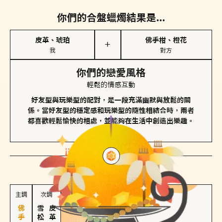
你們的合盤蠟燭結果是...
皮革、琥珀
佛手柑、橙花
＋
我
對方
你們的戀愛風格
輕鬆的情感互動
好友型與玩樂型的配對，是一段充滿幽默與放鬆的關
係。當好友型的穩定感和玩樂型的隨性相結合時，兩者
都喜歡輕鬆愉快的相處，並能夠在生活中創造出樂趣。
對方
的主調蠟燭是...
主調
次調