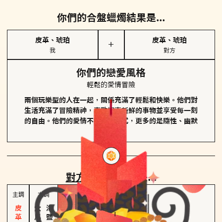
你們的合盤蠟燭結果是...
皮革、琥珀
皮革、琥珀
＋
我
對方
你們的戀愛風格
輕鬆的愛情冒險
兩個玩樂型的人在一起，關係充滿了輕鬆和快樂。他們對
生活充滿了冒險精神，喜歡探索新鮮的事物並享受每一刻
的自由。他們的愛情不拘泥於形式，更多的是隨性、幽默
和享樂。
對方
的主調蠟燭是...
主調
次調