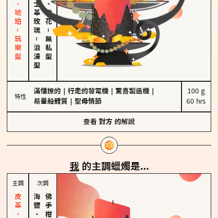
皮革、琥珀－玩樂型
大馬士革玫瑰
海鹽、雪花
－
－
無私型
浪漫型
滿懂撩的
｜
行走的發電機
｜
驚喜製造機
｜
100 g

特性
易暈船體質
｜
聖母情節
60 hrs
查看
對方
的解說
我
的主調蠟燭是...
主調
次調
海鹽、雪花