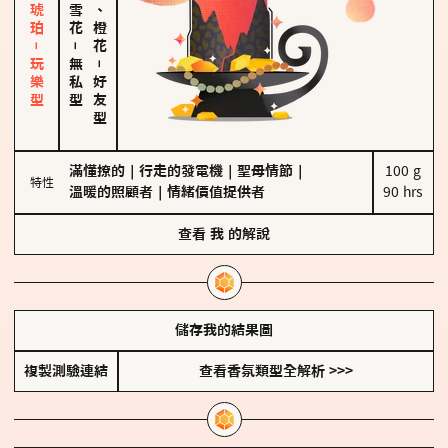
皮革、琥珀－玩樂型
佛手柑、橙花
－
無私型
－
好友型
滿懂撩的
｜
行走的發電機
｜
聖母情節
｜
100 g

特性
溫暖的照顧者
｜
情緒價值提供者
90 hrs
查看
我
的解說
儲存我的結果圖
複製測驗連結
查看香氛類型全解析 >>>