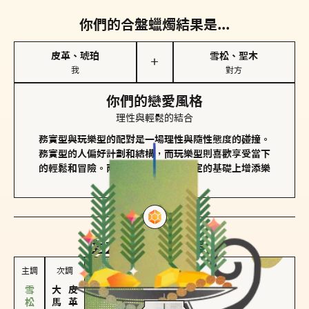
你們的合盤蠟燭結果是...
皮革、琥珀
雪松、聖木
＋
我
對方
你們的戀愛風格
理性與輕鬆的結合
務實型與玩樂型的配對是一場理性與隨性態度的碰撞。
務實型的人偏好計劃和結構，而玩樂型則喜歡享受當下
的輕鬆和冒險。兩者的關係能夠在穩定的基礎上增添樂
趣和火花。
對方
的主調蠟燭是...
主調
次調