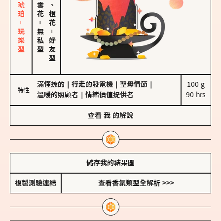
皮革、琥珀－玩樂型
佛手柑、橙花
－
無私型
－
好友型
滿懂撩的
｜
行走的發電機
｜
聖母情節
｜
100 g

特性
溫暖的照顧者
｜
情緒價值提供者
90 hrs
查看
我
的解說
儲存我的結果圖
複製測驗連結
查看香氛類型全解析 >>>