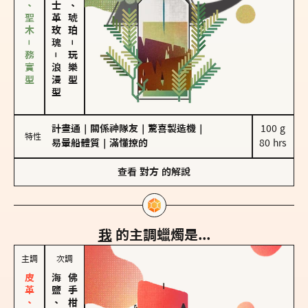
雪松、聖木－務實型
大馬士革玫瑰
皮革、琥珀
－
－
玩樂型
浪漫型
計畫通
｜
關係神隊友
｜
驚喜製造機
｜
100 g

特性
易暈船體質
｜
滿懂撩的
80 hrs
查看
對方
的解說
我
的主調蠟燭是...
主調
次調
海鹽、雪花