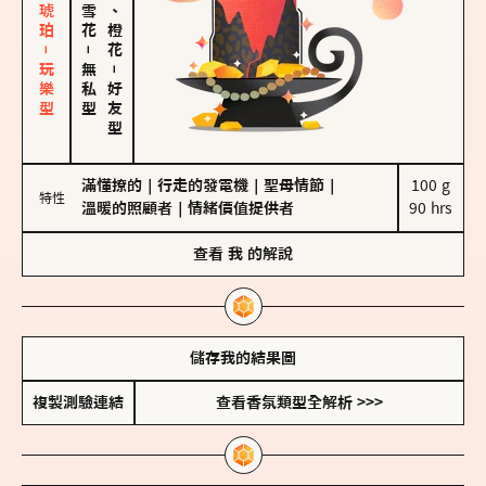
皮革、琥珀－玩樂型
佛手柑、橙花
－
無私型
－
好友型
滿懂撩的
｜
行走的發電機
｜
聖母情節
｜
100 g

特性
溫暖的照顧者
｜
情緒價值提供者
90 hrs
查看
我
的解說
儲存我的結果圖
複製測驗連結
查看香氛類型全解析 >>>