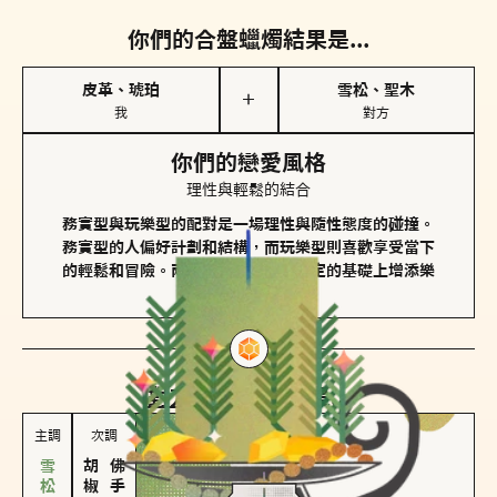
你們的合盤蠟燭結果是...
皮革、琥珀
雪松、聖木
＋
我
對方
你們的戀愛風格
理性與輕鬆的結合
務實型與玩樂型的配對是一場理性與隨性態度的碰撞。
務實型的人偏好計劃和結構，而玩樂型則喜歡享受當下
的輕鬆和冒險。兩者的關係能夠在穩定的基礎上增添樂
趣和火花。
對方
的主調蠟燭是...
主調
次調