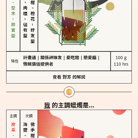
雪松、聖木－務實型
胡椒、肉桂
佛手柑、橙花
－
佔有型
－
好友型
計畫通
｜
關係神隊友
｜
愛吃醋
｜
戀愛腦
｜
100 g

特性
情緒價值提供者
110 hrs
查看
對方
的解說
我
的主調蠟燭是...
主調
次調
海鹽、雪花