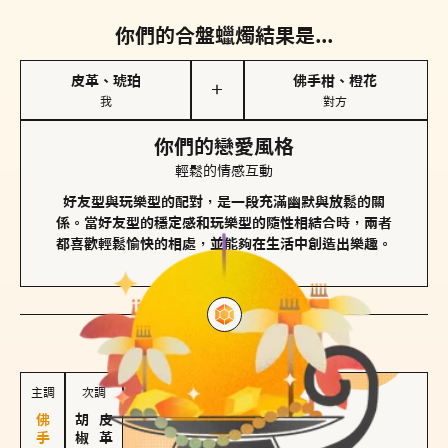
你們的合盤蠟燭結果是...
皮革、琥珀
佛手柑、橙花
＋
我
對方
你們的戀愛風格
輕鬆的情感互動
好友型與玩樂型的配對，是一段充滿幽默與放鬆的關
係。當好友型的穩定感和玩樂型的隨性相結合時，兩者
都喜歡輕鬆愉快的相處，並能夠在生活中創造出樂趣。
對方
的主調蠟燭是...
主調
次調