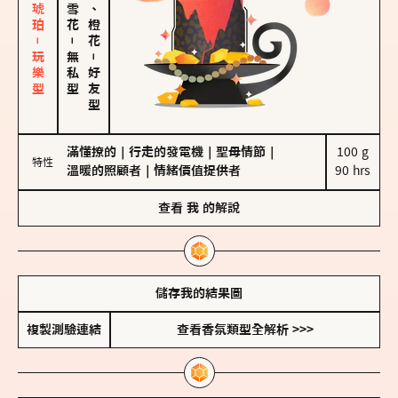
皮革、琥珀－玩樂型
佛手柑、橙花
－
無私型
－
好友型
滿懂撩的
｜
行走的發電機
｜
聖母情節
｜
100 g

特性
溫暖的照顧者
｜
情緒價值提供者
90 hrs
查看
我
的解說
儲存我的結果圖
複製測驗連結
查看香氛類型全解析 >>>