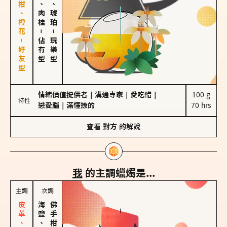
佛手柑、橙花－好友型
胡椒、肉桂
皮革、琥珀
－
－
佔有型
玩樂型
情緒價值提供者
｜
溝通專家
｜
愛吃醋
｜
100 g

特性
戀愛腦
｜
滿懂撩的
70 hrs
查看
對方
的解說
我
的主調蠟燭是...
主調
次調
海鹽、雪花