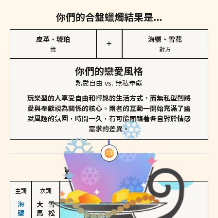
你們的合盤蠟燭結果是...
皮革、琥珀
海鹽、雪花
＋
我
對方
你們的戀愛風格
熱愛自由 vs. 無私奉獻
玩樂型的人享受自由和輕鬆的生活方式，而無私型則將
愛與奉獻視為關係的核心。兩者的互動一開始充滿了幽
默風趣的氛圍，時間一久，有可能面臨著各自對於情感
需求的差異。
對方
的主調蠟燭是...
主調
次調