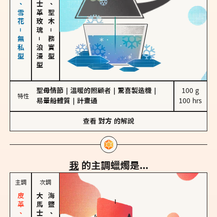
海鹽、雪花－無私型
大馬士革玫瑰
雪松、聖木
－
－
務實型
浪漫型
聖母情節
｜
溫暖的照顧者
｜
驚喜製造機
｜
100 g

特性
易暈船體質
｜
計畫通
100 hrs
查看
對方
的解說
我
的主調蠟燭是...
主調
次調
海鹽、雪花