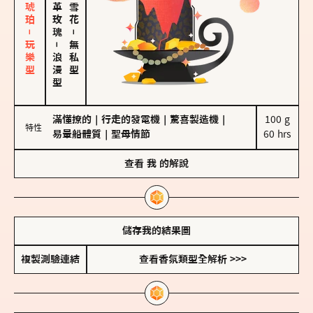
皮革、琥珀－玩樂型
大馬士革玫瑰
－
－
無私型
浪漫型
滿懂撩的
｜
行走的發電機
｜
驚喜製造機
｜
100 g

特性
易暈船體質
｜
聖母情節
60 hrs
查看
我
的解說
儲存我的結果圖
複製測驗連結
查看香氛類型全解析 >>>