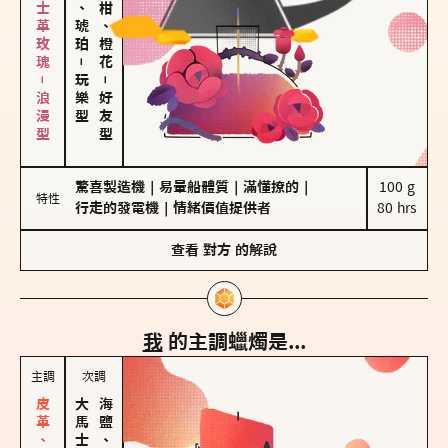
大馬士革玫瑰－浪漫型
皮革、琥珀
佛手柑、橙花
－
玩樂型
－
好友型
驚喜製造機
｜
易暈船體質
｜
滿懂撩的
｜
100 g

特性
行走的發電機
｜
情緒價值提供者
80 hrs
查看
對方
的解說
我
的主調蠟燭是...
主調
次調
海鹽、雪花