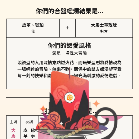
你們的合盤蠟燭結果是...
皮革、琥珀
大馬士革玫瑰
＋
我
對方
你們的戀愛風格
愛是一場偉大冒險
浪漫型的人用深情來點燃火花，而玩樂型則將愛情視為
一場輕鬆的冒險、無樂不歡。關係中的雙方都渴望享受
每一刻的快樂和激動，像是一場充滿刺激的愛情遊戲。
對方
的主調蠟燭是...
主調
次調