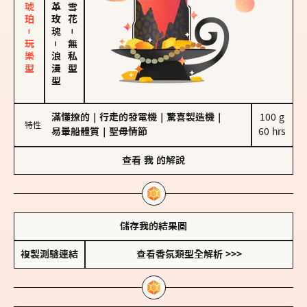
皮革、琥珀－玩樂型
大馬士革玫瑰
－
－
無私型
浪漫型
滿懂撩的
｜
行走的發電機
｜
驚喜製造機
｜
100 g

特性
易暈船體質
｜
聖母情節
60 hrs
查看
我
的解說
儲存我的結果圖
複製測驗連結
查看香氛類型全解析 >>>