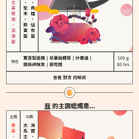
大馬士革玫瑰－浪漫型
雪松、聖木
胡椒、肉桂
－
－
務實型
佔有型
驚喜製造機
｜
易暈船體質
｜
計畫通
｜
100 g

特性
關係神隊友
｜
愛吃醋
80 hrs
查看
對方
的解說
我
的主調蠟燭是...
主調
次調
海鹽、雪花