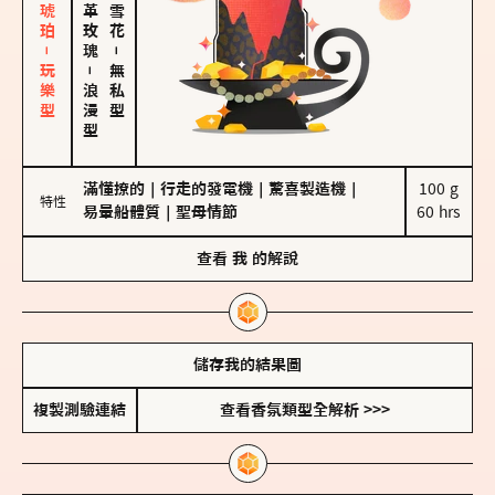
皮革、琥珀－玩樂型
大馬士革玫瑰
－
－
無私型
浪漫型
滿懂撩的
｜
行走的發電機
｜
驚喜製造機
｜
100 g

特性
易暈船體質
｜
聖母情節
60 hrs
查看
我
的解說
儲存我的結果圖
複製測驗連結
查看香氛類型全解析 >>>