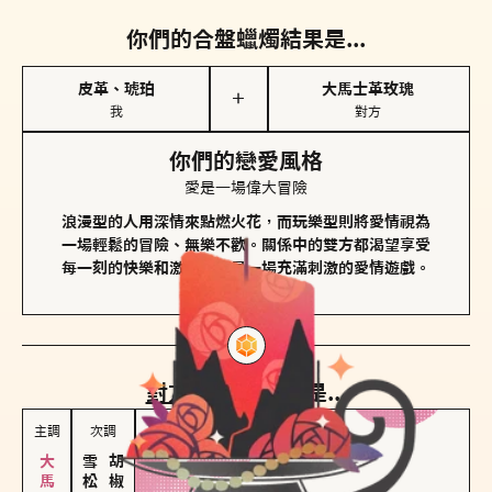
你們的合盤蠟燭結果是...
皮革、琥珀
大馬士革玫瑰
＋
我
對方
你們的戀愛風格
愛是一場偉大冒險
浪漫型的人用深情來點燃火花，而玩樂型則將愛情視為
一場輕鬆的冒險、無樂不歡。關係中的雙方都渴望享受
每一刻的快樂和激動，像是一場充滿刺激的愛情遊戲。
對方
的主調蠟燭是...
主調
次調