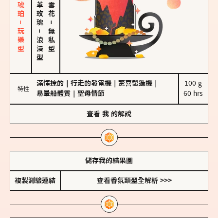
皮革、琥珀－玩樂型
大馬士革玫瑰
－
－
無私型
浪漫型
滿懂撩的
｜
行走的發電機
｜
驚喜製造機
｜
100 g

特性
易暈船體質
｜
聖母情節
60 hrs
查看
我
的解說
儲存我的結果圖
複製測驗連結
查看香氛類型全解析 >>>