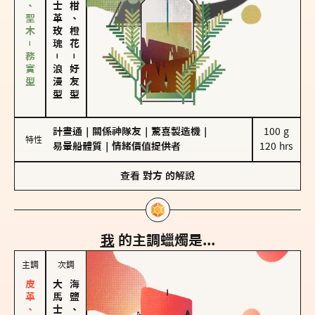
雪松、聖木－務實型
大馬士革玫瑰
佛手柑、橙花
－
－
浪漫型
好友型
計畫通
｜
關係神隊友
｜
驚喜製造機
｜
100 g

特性
易暈船體質
｜
情緒價值提供者
120 hrs
查看
對方
的解說
我
的主調蠟燭是...
主調
次調
海鹽、雪花