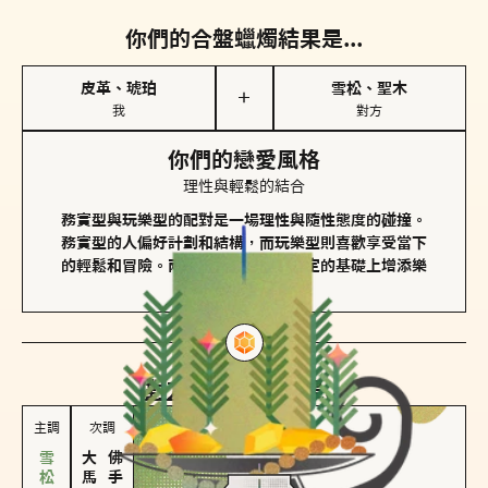
你們的合盤蠟燭結果是...
皮革、琥珀
雪松、聖木
＋
我
對方
你們的戀愛風格
理性與輕鬆的結合
務實型與玩樂型的配對是一場理性與隨性態度的碰撞。
務實型的人偏好計劃和結構，而玩樂型則喜歡享受當下
的輕鬆和冒險。兩者的關係能夠在穩定的基礎上增添樂
趣和火花。
對方
的主調蠟燭是...
主調
次調