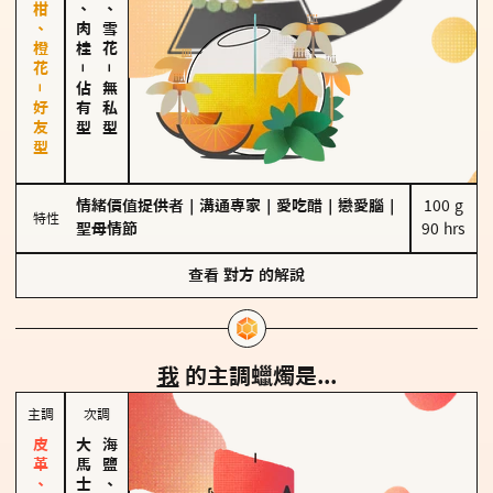
佛手柑、橙花－好友型
胡椒、肉桂
海鹽、雪花
－
－
佔有型
無私型
情緒價值提供者
｜
溝通專家
｜
愛吃醋
｜
戀愛腦
｜
100 g

特性
聖母情節
90 hrs
查看
對方
的解說
我
的主調蠟燭是...
主調
次調
海鹽、雪花