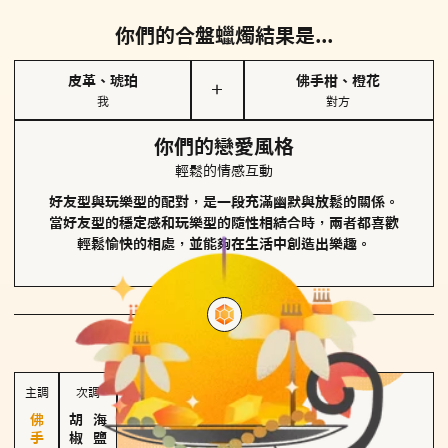
你們的合盤蠟燭結果是...
皮革、琥珀
佛手柑、橙花
＋
我
對方
你們的戀愛風格
輕鬆的情感互動
好友型與玩樂型的配對，是一段充滿幽默與放鬆的關係。
當好友型的穩定感和玩樂型的隨性相結合時，兩者都喜歡
輕鬆愉快的相處，並能夠在生活中創造出樂趣。
對方
的主調蠟燭是...
主調
次調