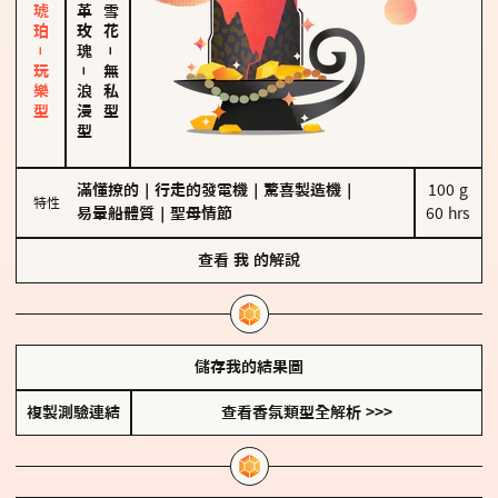
皮革、琥珀－玩樂型
大馬士革玫瑰
－
－
無私型
浪漫型
滿懂撩的
｜
行走的發電機
｜
驚喜製造機
｜
100 g

特性
易暈船體質
｜
聖母情節
60 hrs
查看
我
的解說
儲存我的結果圖
複製測驗連結
查看香氛類型全解析 >>>