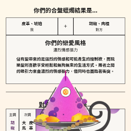
你們的合盤蠟燭結果是...
皮革、琥珀
胡椒、肉桂
＋
我
對方
你們的戀愛風格
濃烈情感張力
佔有型帶來的是強烈的情感和可能產生的控制欲，而玩
樂型則喜歡享受輕鬆和無拘無束的生活方式。兩者之間
的吸引力來自濃烈的情感張力，但同時也面臨著衝突。
對方
的主調蠟燭是...
主調
次調