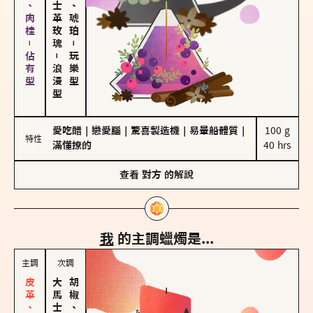
胡椒、肉桂－佔有型
大馬士革玫瑰
皮革、琥珀
－
－
玩樂型
浪漫型
愛吃醋
｜
戀愛腦
｜
驚喜製造機
｜
易暈船體質
｜
100 g

特性
滿懂撩的
40 hrs
查看
對方
的解說
我
的主調蠟燭是...
主調
次調
胡椒、肉桂