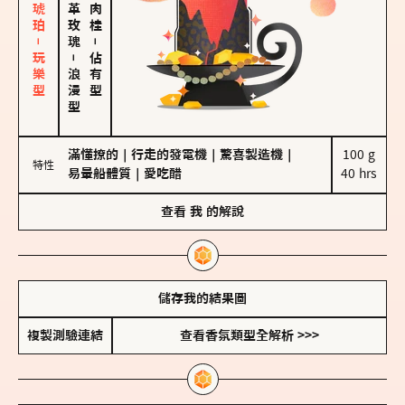
皮革、琥珀－玩樂型
大馬士革玫瑰
－
－
佔有型
浪漫型
滿懂撩的
｜
行走的發電機
｜
驚喜製造機
｜
100 g

特性
易暈船體質
｜
愛吃醋
40 hrs
查看
我
的解說
儲存我的結果圖
複製測驗連結
查看香氛類型全解析 >>>