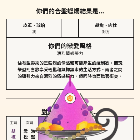
你們的合盤蠟燭結果是...
皮革、琥珀
胡椒、肉桂
＋
我
對方
你們的戀愛風格
濃烈情感張力
佔有型帶來的是強烈的情感和可能產生的控制欲，而玩
樂型則喜歡享受輕鬆和無拘無束的生活方式。兩者之間
的吸引力來自濃烈的情感張力，但同時也面臨著衝突。
對方
的主調蠟燭是...
主調
次調