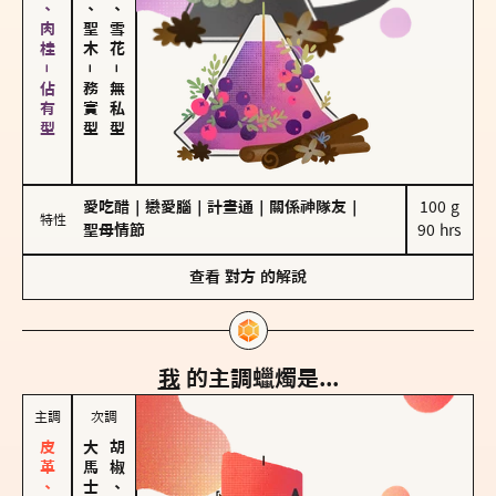
胡椒、肉桂－佔有型
雪松、聖木
海鹽、雪花
－
－
務實型
無私型
愛吃醋
｜
戀愛腦
｜
計畫通
｜
關係神隊友
｜
100 g

特性
聖母情節
90 hrs
查看
對方
的解說
我
的主調蠟燭是...
主調
次調
胡椒、肉桂