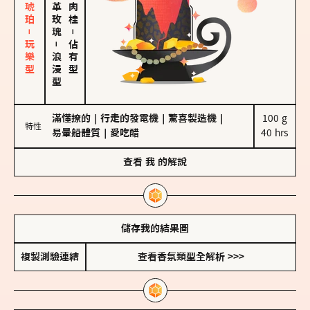
皮革、琥珀－玩樂型
大馬士革玫瑰
－
－
佔有型
浪漫型
滿懂撩的
｜
行走的發電機
｜
驚喜製造機
｜
100 g

特性
易暈船體質
｜
愛吃醋
40 hrs
查看
我
的解說
儲存我的結果圖
複製測驗連結
查看香氛類型全解析 >>>