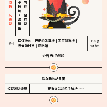
皮革、琥珀－玩樂型
大馬士革玫瑰
－
－
佔有型
浪漫型
滿懂撩的
｜
行走的發電機
｜
驚喜製造機
｜
100 g

特性
易暈船體質
｜
愛吃醋
40 hrs
查看
我
的解說
儲存我的結果圖
複製測驗連結
查看香氛類型全解析 >>>