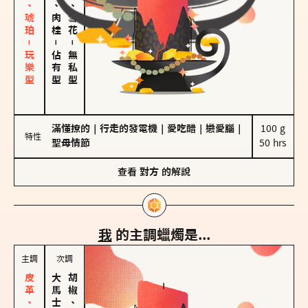
皮革、琥珀－玩樂型
胡椒、肉桂
海鹽、雪花
－
－
佔有型
無私型
滿懂撩的
｜
行走的發電機
｜
愛吃醋
｜
戀愛腦
｜
100 g

特性
聖母情節
50 hrs
查看
對方
的解說
我
的主調蠟燭是...
主調
次調
胡椒、肉桂