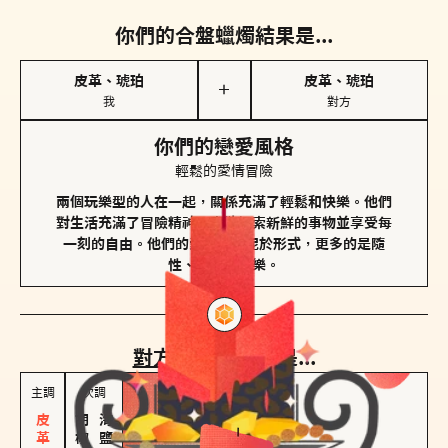
你們的合盤蠟燭結果是...
皮革、琥珀
皮革、琥珀
＋
我
對方
你們的戀愛風格
輕鬆的愛情冒險
兩個玩樂型的人在一起，關係充滿了輕鬆和快樂。他們
對生活充滿了冒險精神，喜歡探索新鮮的事物並享受每
一刻的自由。他們的愛情不拘泥於形式，更多的是隨
性、幽默和享樂。
對方
的主調蠟燭是...
主調
次調