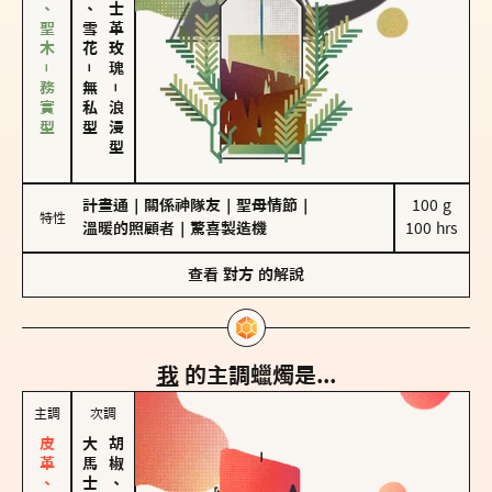
雪松、聖木－務實型
海鹽、雪花
大馬士革玫瑰
－
無私型
－
浪漫型
計畫通
｜
關係神隊友
｜
聖母情節
｜
100 g

特性
溫暖的照顧者
｜
驚喜製造機
100 hrs
查看
對方
的解說
我
的主調蠟燭是...
主調
次調
胡椒、肉桂