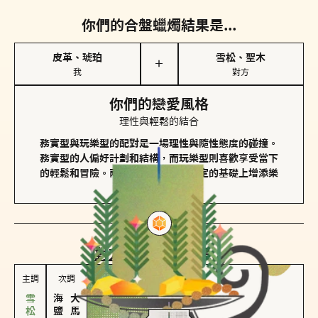
你們的合盤蠟燭結果是...
皮革、琥珀
雪松、聖木
＋
我
對方
你們的戀愛風格
理性與輕鬆的結合
務實型與玩樂型的配對是一場理性與隨性態度的碰撞。
務實型的人偏好計劃和結構，而玩樂型則喜歡享受當下
的輕鬆和冒險。兩者的關係能夠在穩定的基礎上增添樂
趣和火花。
對方
的主調蠟燭是...
主調
次調