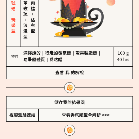
皮革、琥珀－玩樂型
大馬士革玫瑰
－
－
佔有型
浪漫型
滿懂撩的
｜
行走的發電機
｜
驚喜製造機
｜
100 g

特性
易暈船體質
｜
愛吃醋
40 hrs
查看
我
的解說
儲存我的結果圖
複製測驗連結
查看香氛類型全解析 >>>