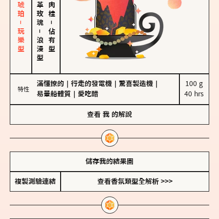
皮革、琥珀－玩樂型
大馬士革玫瑰
－
－
佔有型
浪漫型
滿懂撩的
｜
行走的發電機
｜
驚喜製造機
｜
100 g

特性
易暈船體質
｜
愛吃醋
40 hrs
查看
我
的解說
儲存我的結果圖
複製測驗連結
查看香氛類型全解析 >>>