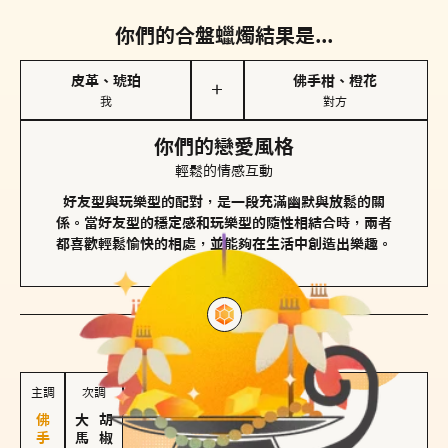
你們的合盤蠟燭結果是...
皮革、琥珀
佛手柑、橙花
＋
我
對方
你們的戀愛風格
輕鬆的情感互動
好友型與玩樂型的配對，是一段充滿幽默與放鬆的關
係。當好友型的穩定感和玩樂型的隨性相結合時，兩者
都喜歡輕鬆愉快的相處，並能夠在生活中創造出樂趣。
對方
的主調蠟燭是...
主調
次調