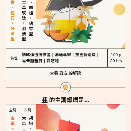
佛手柑、橙花－好友型
大馬士革玫瑰
胡椒、肉桂
－
－
佔有型
浪漫型
情緒價值提供者
｜
溝通專家
｜
驚喜製造機
｜
100 g

特性
易暈船體質
｜
愛吃醋
80 hrs
查看
對方
的解說
我
的主調蠟燭是...
主調
次調
胡椒、肉桂