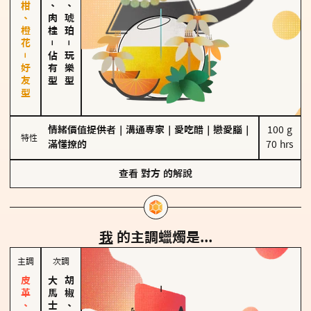
佛手柑、橙花－好友型
胡椒、肉桂
皮革、琥珀
－
－
佔有型
玩樂型
情緒價值提供者
｜
溝通專家
｜
愛吃醋
｜
戀愛腦
｜
100 g

特性
滿懂撩的
70 hrs
查看
對方
的解說
我
的主調蠟燭是...
主調
次調
胡椒、肉桂