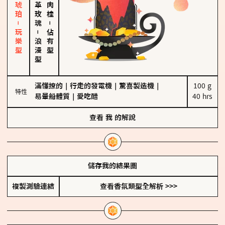
皮革、琥珀－玩樂型
大馬士革玫瑰
－
－
佔有型
浪漫型
滿懂撩的
｜
行走的發電機
｜
驚喜製造機
｜
100 g

特性
易暈船體質
｜
愛吃醋
40 hrs
查看
我
的解說
儲存我的結果圖
複製測驗連結
查看香氛類型全解析 >>>