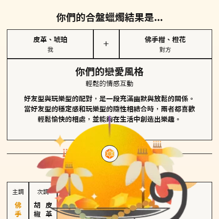
你們的合盤蠟燭結果是...
皮革、琥珀
佛手柑、橙花
＋
我
對方
你們的戀愛風格
輕鬆的情感互動
好友型與玩樂型的配對，是一段充滿幽默與放鬆的關係。
當好友型的穩定感和玩樂型的隨性相結合時，兩者都喜歡
輕鬆愉快的相處，並能夠在生活中創造出樂趣。
對方
的主調蠟燭是...
主調
次調