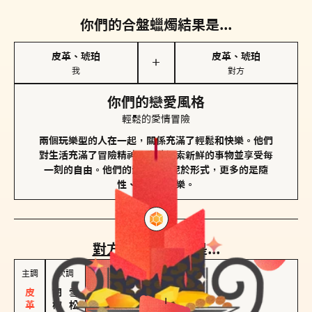
你們的合盤蠟燭結果是...
皮革、琥珀
皮革、琥珀
＋
我
對方
你們的戀愛風格
輕鬆的愛情冒險
兩個玩樂型的人在一起，關係充滿了輕鬆和快樂。他們
對生活充滿了冒險精神，喜歡探索新鮮的事物並享受每
一刻的自由。他們的愛情不拘泥於形式，更多的是隨
性、幽默和享樂。
對方
的主調蠟燭是...
主調
次調