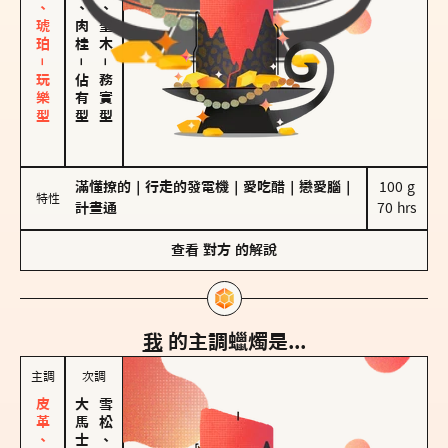
皮革、琥珀－玩樂型
胡椒、肉桂
雪松、聖木
－
－
佔有型
務實型
滿懂撩的
｜
行走的發電機
｜
愛吃醋
｜
戀愛腦
｜
100 g

特性
計畫通
70 hrs
查看
對方
的解說
我
的主調蠟燭是...
主調
次調
雪松、聖木