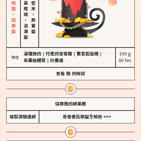
皮革、琥珀－玩樂型
大馬士革玫瑰
－
－
務實型
浪漫型
滿懂撩的
｜
行走的發電機
｜
驚喜製造機
｜
100 g

特性
易暈船體質
｜
計畫通
80 hrs
查看
我
的解說
儲存我的結果圖
複製測驗連結
查看香氛類型全解析 >>>