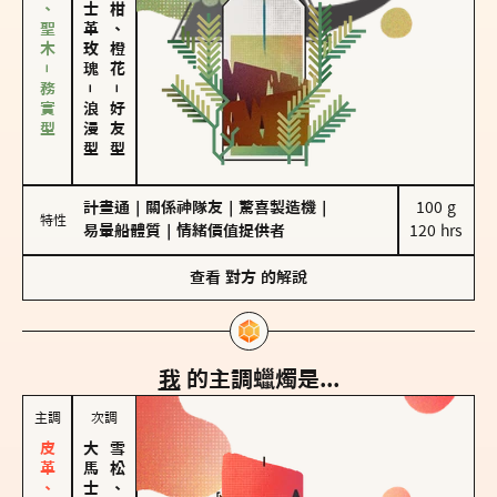
雪松、聖木－務實型
大馬士革玫瑰
佛手柑、橙花
－
－
浪漫型
好友型
計畫通
｜
關係神隊友
｜
驚喜製造機
｜
100 g

特性
易暈船體質
｜
情緒價值提供者
120 hrs
查看
對方
的解說
我
的主調蠟燭是...
主調
次調
雪松、聖木