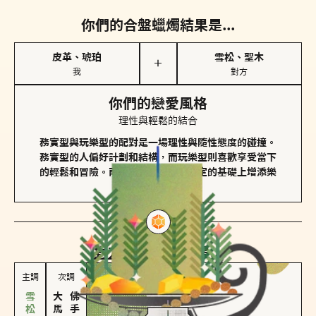
你們的合盤蠟燭結果是...
皮革、琥珀
雪松、聖木
＋
我
對方
你們的戀愛風格
理性與輕鬆的結合
務實型與玩樂型的配對是一場理性與隨性態度的碰撞。
務實型的人偏好計劃和結構，而玩樂型則喜歡享受當下
的輕鬆和冒險。兩者的關係能夠在穩定的基礎上增添樂
趣和火花。
對方
的主調蠟燭是...
主調
次調