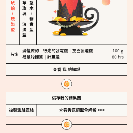
皮革、琥珀－玩樂型
大馬士革玫瑰
－
－
務實型
浪漫型
滿懂撩的
｜
行走的發電機
｜
驚喜製造機
｜
100 g

特性
易暈船體質
｜
計畫通
80 hrs
查看
我
的解說
儲存我的結果圖
複製測驗連結
查看香氛類型全解析 >>>