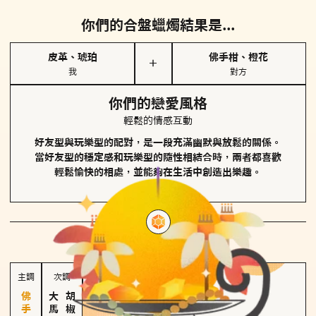
你們的合盤蠟燭結果是...
皮革、琥珀
佛手柑、橙花
＋
我
對方
你們的戀愛風格
輕鬆的情感互動
好友型與玩樂型的配對，是一段充滿幽默與放鬆的關係。
當好友型的穩定感和玩樂型的隨性相結合時，兩者都喜歡
輕鬆愉快的相處，並能夠在生活中創造出樂趣。
對方
的主調蠟燭是...
主調
次調