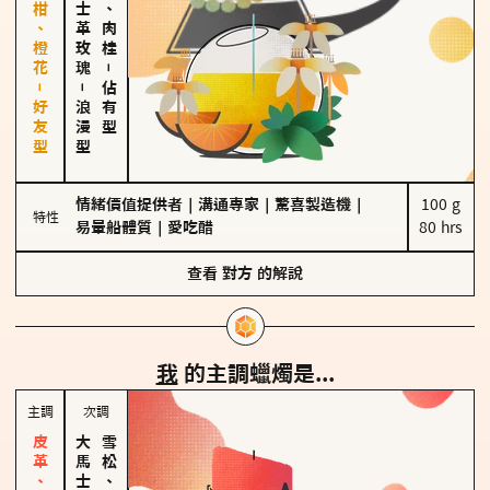
佛手柑、橙花－好友型
大馬士革玫瑰
胡椒、肉桂
－
－
佔有型
浪漫型
情緒價值提供者
｜
溝通專家
｜
驚喜製造機
｜
100 g

特性
易暈船體質
｜
愛吃醋
80 hrs
查看
對方
的解說
我
的主調蠟燭是...
主調
次調
雪松、聖木