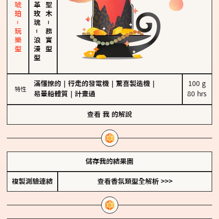
皮革、琥珀－玩樂型
大馬士革玫瑰
－
－
務實型
浪漫型
滿懂撩的
｜
行走的發電機
｜
驚喜製造機
｜
100 g

特性
易暈船體質
｜
計畫通
80 hrs
查看
我
的解說
儲存我的結果圖
複製測驗連結
查看香氛類型全解析 >>>