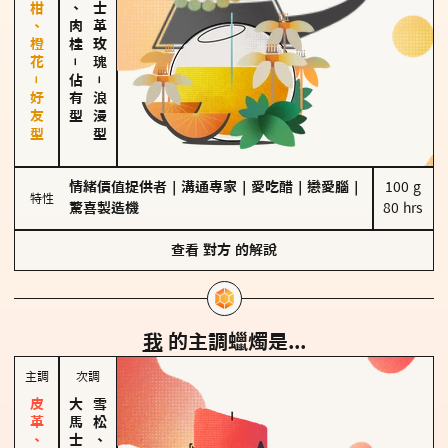
佛手柑、橙花－好友型
胡椒、肉桂
大馬士革玫瑰
－
佔有型
－
浪漫型
情緒價值提供者
｜
溝通專家
｜
愛吃醋
｜
戀愛腦
｜
100 g

特性
驚喜製造機
80 hrs
查看
對方
的解說
我
的主調蠟燭是...
主調
次調
雪松、聖木