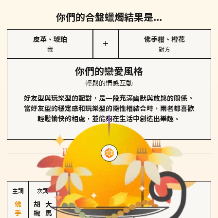
你們的合盤蠟燭結果是...
皮革、琥珀
佛手柑、橙花
＋
我
對方
你們的戀愛風格
輕鬆的情感互動
好友型與玩樂型的配對，是一段充滿幽默與放鬆的關係。
當好友型的穩定感和玩樂型的隨性相結合時，兩者都喜歡
輕鬆愉快的相處，並能夠在生活中創造出樂趣。
對方
的主調蠟燭是...
主調
次調