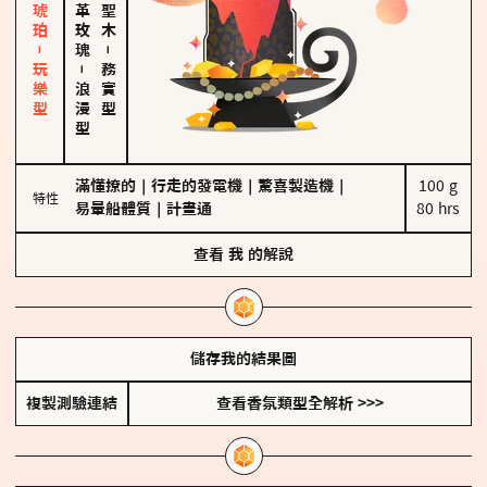
皮革、琥珀－玩樂型
大馬士革玫瑰
－
－
務實型
浪漫型
滿懂撩的
｜
行走的發電機
｜
驚喜製造機
｜
100 g

特性
易暈船體質
｜
計畫通
80 hrs
查看
我
的解說
儲存我的結果圖
複製測驗連結
查看香氛類型全解析 >>>