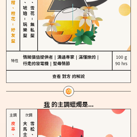
佛手柑、橙花－好友型
皮革、琥珀
海鹽、雪花
－
－
玩樂型
無私型
情緒價值提供者
｜
溝通專家
｜
滿懂撩的
｜
100 g

特性
行走的發電機
｜
聖母情節
90 hrs
查看
對方
的解說
我
的主調蠟燭是...
主調
次調
雪松、聖木