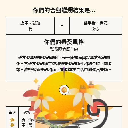
你們的合盤蠟燭結果是...
皮革、琥珀
佛手柑、橙花
＋
我
對方
你們的戀愛風格
輕鬆的情感互動
好友型與玩樂型的配對，是一段充滿幽默與放鬆的關
係。當好友型的穩定感和玩樂型的隨性相結合時，兩者
都喜歡輕鬆愉快的相處，並能夠在生活中創造出樂趣。
對方
的主調蠟燭是...
主調
次調