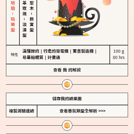
皮革、琥珀－玩樂型
大馬士革玫瑰
－
－
務實型
浪漫型
滿懂撩的
｜
行走的發電機
｜
驚喜製造機
｜
100 g

特性
易暈船體質
｜
計畫通
80 hrs
查看
我
的解說
儲存我的結果圖
複製測驗連結
查看香氛類型全解析 >>>