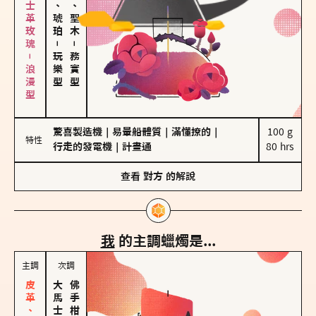
大馬士革玫瑰－浪漫型
皮革、琥珀
雪松、聖木
－
－
玩樂型
務實型
驚喜製造機
｜
易暈船體質
｜
滿懂撩的
｜
100 g

特性
行走的發電機
｜
計畫通
80 hrs
查看
對方
的解說
我
的主調蠟燭是...
主調
次調