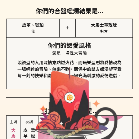
你們的合盤蠟燭結果是...
皮革、琥珀
大馬士革玫瑰
＋
我
對方
你們的戀愛風格
愛是一場偉大冒險
浪漫型的人用深情來點燃火花，而玩樂型則將愛情視為
一場輕鬆的冒險、無樂不歡。關係中的雙方都渴望享受
每一刻的快樂和激動，像是一場充滿刺激的愛情遊戲。
對方
的主調蠟燭是...
主調
次調