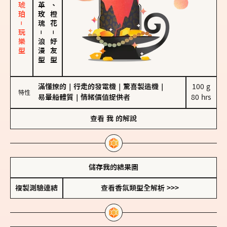
皮革、琥珀－玩樂型
大馬士革玫瑰
佛手柑、橙花
－
－
浪漫型
好友型
滿懂撩的
｜
行走的發電機
｜
驚喜製造機
｜
100 g

特性
易暈船體質
｜
情緒價值提供者
80 hrs
查看
我
的解說
儲存我的結果圖
複製測驗連結
查看香氛類型全解析 >>>