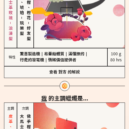
大馬士革玫瑰－浪漫型
皮革、琥珀
佛手柑、橙花
－
玩樂型
－
好友型
驚喜製造機
｜
易暈船體質
｜
滿懂撩的
｜
100 g

特性
行走的發電機
｜
情緒價值提供者
80 hrs
查看
對方
的解說
我
的主調蠟燭是...
主調
次調