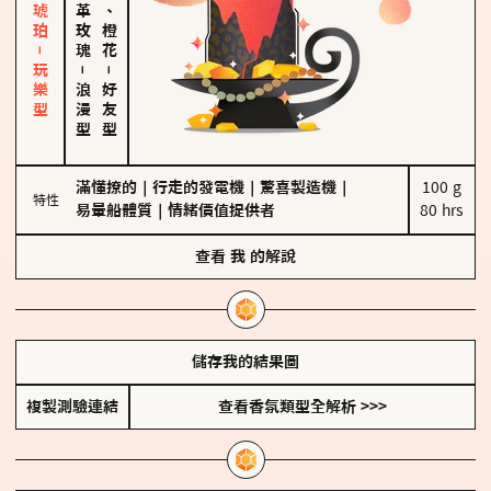
皮革、琥珀－玩樂型
大馬士革玫瑰
佛手柑、橙花
－
－
浪漫型
好友型
滿懂撩的
｜
行走的發電機
｜
驚喜製造機
｜
100 g

特性
易暈船體質
｜
情緒價值提供者
80 hrs
查看
我
的解說
儲存我的結果圖
複製測驗連結
查看香氛類型全解析 >>>