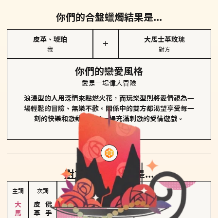
你們的合盤蠟燭結果是...
皮革、琥珀
大馬士革玫瑰
＋
我
對方
你們的戀愛風格
愛是一場偉大冒險
浪漫型的人用深情來點燃火花，而玩樂型則將愛情視為一
場輕鬆的冒險、無樂不歡。關係中的雙方都渴望享受每一
刻的快樂和激動，像是一場充滿刺激的愛情遊戲。
對方
的主調蠟燭是...
主調
次調