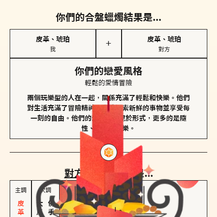
你們的合盤蠟燭結果是...
皮革、琥珀
皮革、琥珀
＋
我
對方
你們的戀愛風格
輕鬆的愛情冒險
兩個玩樂型的人在一起，關係充滿了輕鬆和快樂。他們
對生活充滿了冒險精神，喜歡探索新鮮的事物並享受每
一刻的自由。他們的愛情不拘泥於形式，更多的是隨
性、幽默和享樂。
對方
的主調蠟燭是...
主調
次調