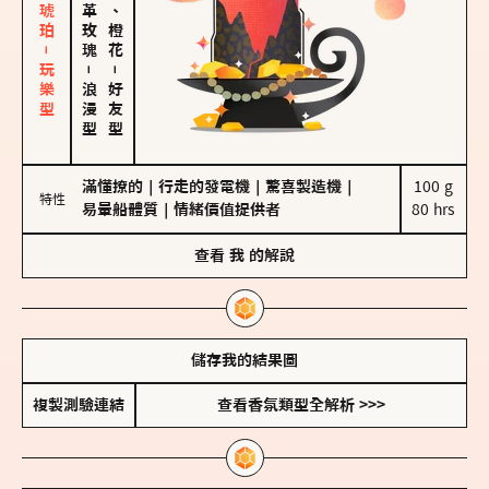
皮革、琥珀－玩樂型
大馬士革玫瑰
佛手柑、橙花
－
－
浪漫型
好友型
滿懂撩的
｜
行走的發電機
｜
驚喜製造機
｜
100 g

特性
易暈船體質
｜
情緒價值提供者
80 hrs
查看
我
的解說
儲存我的結果圖
複製測驗連結
查看香氛類型全解析 >>>