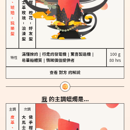
皮革、琥珀－玩樂型
大馬士革玫瑰
佛手柑、橙花
－
－
浪漫型
好友型
滿懂撩的
｜
行走的發電機
｜
驚喜製造機
｜
100 g

特性
易暈船體質
｜
情緒價值提供者
80 hrs
查看
對方
的解說
我
的主調蠟燭是...
主調
次調