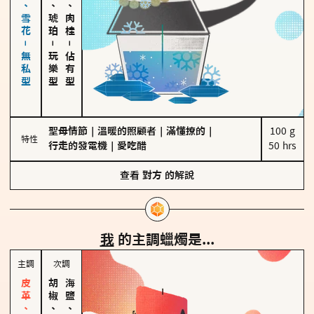
海鹽、雪花－無私型
皮革、琥珀
胡椒、肉桂
－
－
玩樂型
佔有型
聖母情節
｜
溫暖的照顧者
｜
滿懂撩的
｜
100 g

特性
行走的發電機
｜
愛吃醋
50 hrs
查看
對方
的解說
我
的主調蠟燭是...
主調
次調
胡椒、肉桂
海鹽、雪花