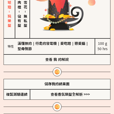
皮革、琥珀－玩樂型
－
－
佔有型
無私型
滿懂撩的
｜
行走的發電機
｜
愛吃醋
｜
戀愛腦
｜
100 g

特性
聖母情節
50 hrs
查看
我
的解說
儲存我的結果圖
複製測驗連結
查看香氛類型全解析 >>>