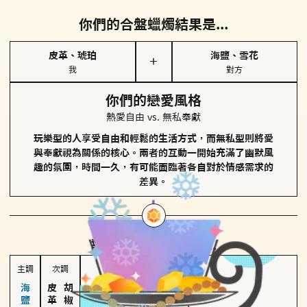
你們的合盤蠟燭結果是...
皮革、琥珀
海鹽、雪花
＋
我
對方
你們的戀愛風格
熱愛自由 vs. 無私奉獻
玩樂型的人享受自由和輕鬆的生活方式，而無私型則將愛
與奉獻視為關係的核心。兩者的互動一開始充滿了幽默風
趣的氛圍，時間一久，有可能面臨著各自對於情感需求的
差異。
對方
的主調蠟燭是...
主調
次調